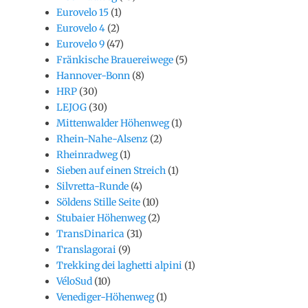
Eurovelo 15
(1)
Eurovelo 4
(2)
Eurovelo 9
(47)
Fränkische Brauereiwege
(5)
Hannover-Bonn
(8)
HRP
(30)
LEJOG
(30)
Mittenwalder Höhenweg
(1)
Rhein-Nahe-Alsenz
(2)
Rheinradweg
(1)
Sieben auf einen Streich
(1)
Silvretta-Runde
(4)
Söldens Stille Seite
(10)
Stubaier Höhenweg
(2)
TransDinarica
(31)
Translagorai
(9)
Trekking dei laghetti alpini
(1)
VéloSud
(10)
Venediger-Höhenweg
(1)