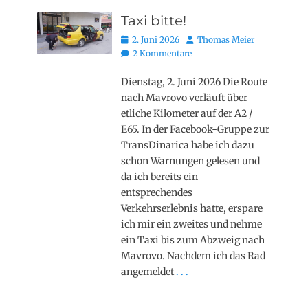
Taxi bitte!
Posted
Autor
2. Juni 2026
Thomas Meier
on
2 Kommentare
Dienstag, 2. Juni 2026 Die Route
nach Mavrovo verläuft über
etliche Kilometer auf der A2 /
E65. In der Facebook-Gruppe zur
TransDinarica habe ich dazu
schon Warnungen gelesen und
da ich bereits ein
entsprechendes
Verkehrserlebnis hatte, erspare
ich mir ein zweites und nehme
ein Taxi bis zum Abzweig nach
Mavrovo. Nachdem ich das Rad
angemeldet
. . .