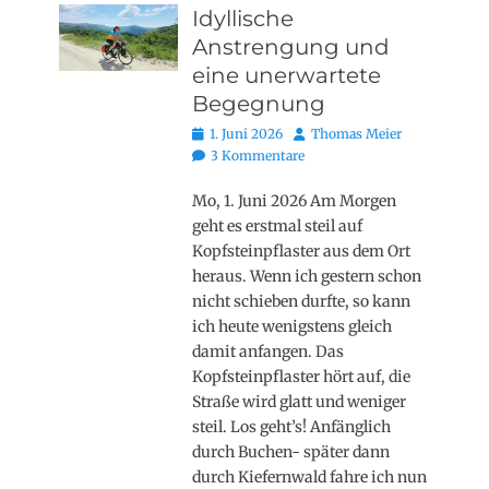
Idyllische
Anstrengung und
eine unerwartete
Begegnung
Posted
Autor
1. Juni 2026
Thomas Meier
on
3 Kommentare
Mo, 1. Juni 2026 Am Morgen
geht es erstmal steil auf
Kopfsteinpflaster aus dem Ort
heraus. Wenn ich gestern schon
nicht schieben durfte, so kann
ich heute wenigstens gleich
damit anfangen. Das
Kopfsteinpflaster hört auf, die
Straße wird glatt und weniger
steil. Los geht’s! Anfänglich
durch Buchen- später dann
durch Kiefernwald fahre ich nun