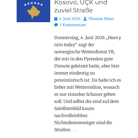
Kosovo, UÇK und
zuviel Straße
Posted
Autor
4. Juni 2026
Thomas Meier
on
3 Kommentare
Donnerstag, 4. Juni 2026 „Heavy
rain today“ sagt der
norwegische Wetterdienst YR,
der mir in den Pyrenäen gute
Dienste geleistet hatte, aber hier
immer eindeutig zu
pessimistisch ist. Da halte ich es
lieber mit Wetteronline, wonach
es nur einzelne Schauer geben
soll. Und selbst die sind auf dem
Satellitenbild kaum
nachvollziehbar.
Nichtsdestoweniger sind die
Straßen
. . .