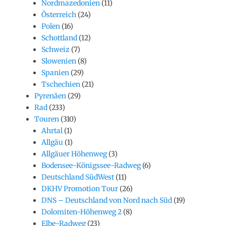
Nordmazedonien
(11)
Österreich
(24)
Polen
(16)
Schottland
(12)
Schweiz
(7)
Slowenien
(8)
Spanien
(29)
Tschechien
(21)
Pyrenäen
(29)
Rad
(233)
Touren
(310)
Ahrtal
(1)
Allgäu
(1)
Allgäuer Höhenweg
(3)
Bodensee-Königssee-Radweg
(6)
Deutschland SüdWest
(11)
DKHV Promotion Tour
(26)
DNS – Deutschland von Nord nach Süd
(19)
Dolomiten-Höhenweg 2
(8)
Elbe-Radweg
(23)