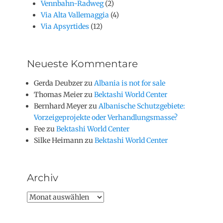
Vennbahn-Radweg
(2)
Via Alta Vallemaggia
(4)
Via Apsyrtides
(12)
Neueste Kommentare
Gerda Deubzer
zu
Albania is not for sale
Thomas Meier
zu
Bektashi World Center
Bernhard Meyer
zu
Albanische Schutzgebiete:
Vorzeigeprojekte oder Verhandlungsmasse?
Fee
zu
Bektashi World Center
Silke Heimann
zu
Bektashi World Center
Archiv
Archiv