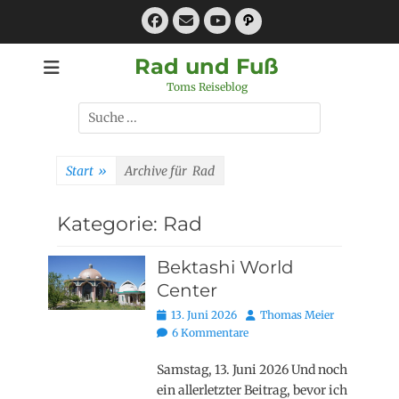
Zum
Facebook
E-
Pfad
Inhalt
Mail
YouTube
springen
Rad und Fuß
Toms Reiseblog
Suchen
nach:
Start
»
Archive für
Rad
Kategorie:
Rad
Bektashi World
Center
Posted
Autor
13. Juni 2026
Thomas Meier
on
6 Kommentare
Samstag, 13. Juni 2026 Und noch
ein allerletzter Beitrag, bevor ich