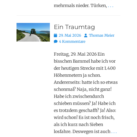
mehrmals nieder. Türken,
. . .
Ein Traumtag
Posted
Autor
29. Mai 2026
Thomas Meier
on
4 Kommentare
Freitag, 29. Mai 2026 Ein
bisschen Bammel habe ich vor
der heutigen Strecke mit 1.400
Höhenmetern ja schon.
Andererseits: hatte ich so etwas
schonmal? Naja, nicht ganz!
Habe ich zwischendurch
schieben müssen? Ja! Habe ich
es trotzdem geschafft? Ja! Also:
wird schon! Es ist noch frisch,
als ich kurz nach Sieben
losfahre. Deswegen ist auch
. . .