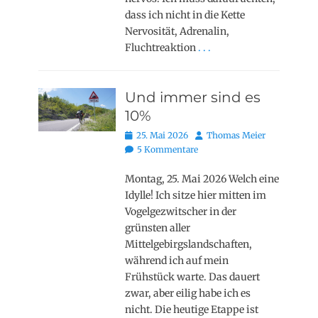
dass ich nicht in die Kette
Nervosität, Adrenalin,
Fluchtreaktion
. . .
Und immer sind es
10%
Posted
Autor
25. Mai 2026
Thomas Meier
on
5 Kommentare
Montag, 25. Mai 2026 Welch eine
Idylle! Ich sitze hier mitten im
Vogelgezwitscher in der
grünsten aller
Mittelgebirgslandschaften,
während ich auf mein
Frühstück warte. Das dauert
zwar, aber eilig habe ich es
nicht. Die heutige Etappe ist