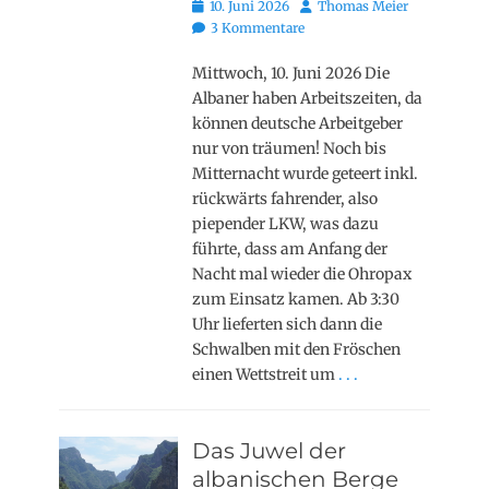
Posted
Autor
10. Juni 2026
Thomas Meier
on
3 Kommentare
Mittwoch, 10. Juni 2026 Die
Albaner haben Arbeitszeiten, da
können deutsche Arbeitgeber
nur von träumen! Noch bis
Mitternacht wurde geteert inkl.
rückwärts fahrender, also
piepender LKW, was dazu
führte, dass am Anfang der
Nacht mal wieder die Ohropax
zum Einsatz kamen. Ab 3:30
Uhr lieferten sich dann die
Schwalben mit den Fröschen
einen Wettstreit um
. . .
Das Juwel der
albanischen Berge