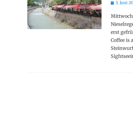
Posted
3. Juni 2
on
Mittwoch,
Nieselreg
erst gefr
Coffee is
Steinwurf
Sightseei