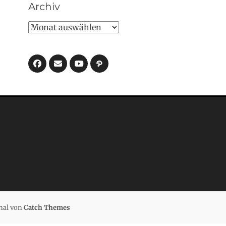
Archiv
Archiv
Facebook
E-
Pfad
Mail
YouTube
nal von
Catch Themes