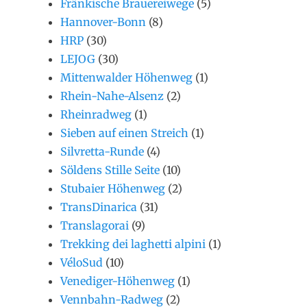
Fränkische Brauereiwege
(5)
Hannover-Bonn
(8)
HRP
(30)
LEJOG
(30)
Mittenwalder Höhenweg
(1)
Rhein-Nahe-Alsenz
(2)
Rheinradweg
(1)
Sieben auf einen Streich
(1)
Silvretta-Runde
(4)
Söldens Stille Seite
(10)
Stubaier Höhenweg
(2)
TransDinarica
(31)
Translagorai
(9)
Trekking dei laghetti alpini
(1)
VéloSud
(10)
Venediger-Höhenweg
(1)
Vennbahn-Radweg
(2)