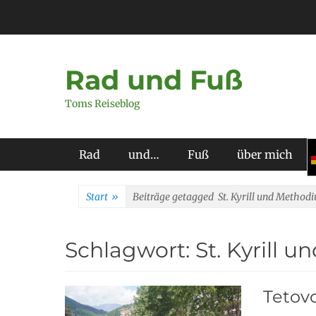
Zum
Inhalt
springen
Rad und Fuß
Toms Reiseblog
Primäres Menü
Rad
und…
Fuß
über mich
Start
»
Beiträge getagged
St. Kyrill und Methodi
Schlagwort:
St. Kyrill 
Tetov