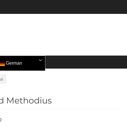
German
us
und Methodius
o