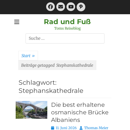
Zum
Facebook
E-
Pfad
Inhalt
Mail
YouTube
springen
Rad und Fuß
Toms Reiseblog
Suchen
nach:
Start
»
Beiträge getagged
Stephanskathedrale
Schlagwort:
Stephanskathedrale
Die best erhaltene
osmanische Brücke
Albaniens
Posted
Autor
11. Juni 2026
Thomas Meier