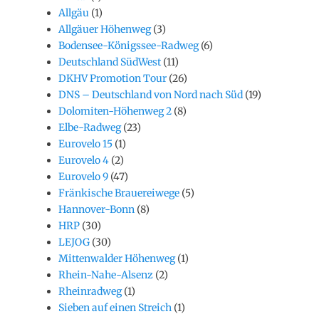
Allgäu
(1)
Allgäuer Höhenweg
(3)
Bodensee-Königssee-Radweg
(6)
Deutschland SüdWest
(11)
DKHV Promotion Tour
(26)
DNS – Deutschland von Nord nach Süd
(19)
Dolomiten-Höhenweg 2
(8)
Elbe-Radweg
(23)
Eurovelo 15
(1)
Eurovelo 4
(2)
Eurovelo 9
(47)
Fränkische Brauereiwege
(5)
Hannover-Bonn
(8)
HRP
(30)
LEJOG
(30)
Mittenwalder Höhenweg
(1)
Rhein-Nahe-Alsenz
(2)
Rheinradweg
(1)
Sieben auf einen Streich
(1)