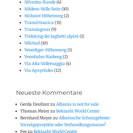
Silvretta-Runde
(4)
Söldens Stille Seite
(10)
Stubaier Höhenweg
(2)
TransDinarica
(31)
Translagorai
(9)
Trekking dei laghetti alpini
(1)
VéloSud
(10)
Venediger-Höhenweg
(1)
Vennbahn-Radweg
(2)
Via Alta Vallemaggia
(4)
Via Apsyrtides
(12)
Neueste Kommentare
Gerda Deubzer
zu
Albania is not for sale
Thomas Meier
zu
Bektashi World Center
Bernhard Meyer
zu
Albanische Schutzgebiete:
Vorzeigeprojekte oder Verhandlungsmasse?
Fee
zu
Bektashi World Center