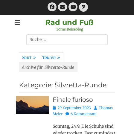
Zum
Facebook
E-
Pfad
Inhalt
Mail
YouTube
springen
Rad und Fuß
Toms Reiseblog
Suchen
nach:
Start
»
Touren
»
Archive für
Silvretta-Runde
Kategorie:
Silvretta-Runde
Finale furioso
Posted
Autor
29. September 2023
Thomas
on
Meier
6 Kommentare
Sonntag, 24.9. Die Schuhe sind
wieder trocken. Fast zumindest.