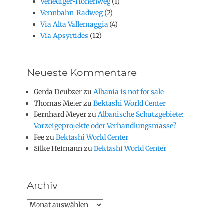
Venediger-Höhenweg
(1)
Vennbahn-Radweg
(2)
Via Alta Vallemaggia
(4)
Via Apsyrtides
(12)
Neueste Kommentare
Gerda Deubzer
zu
Albania is not for sale
Thomas Meier
zu
Bektashi World Center
Bernhard Meyer
zu
Albanische Schutzgebiete:
Vorzeigeprojekte oder Verhandlungsmasse?
Fee
zu
Bektashi World Center
Silke Heimann
zu
Bektashi World Center
Archiv
Archiv