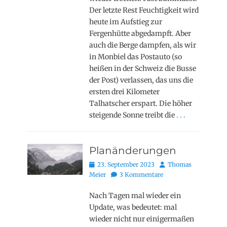
Der letzte Rest Feuchtigkeit wird
heute im Aufstieg zur
Fergenhütte abgedampft. Aber
auch die Berge dampfen, als wir
in Monbiel das Postauto (so
heißen in der Schweiz die Busse
der Post) verlassen, das uns die
ersten drei Kilometer
Talhatscher erspart. Die höher
steigende Sonne treibt die
. . .
Planänderungen
Posted
Autor
23. September 2023
Thomas
on
Meier
3 Kommentare
Nach Tagen mal wieder ein
Update, was bedeutet: mal
wieder nicht nur einigermaßen