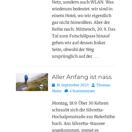
Netz, sondern auch WLAN. Was
wiederum bedeutet: wir sind in
einem Hotel, wo wir eigentlich
gar nicht hinwollten. Aber der
Reihe nach: Mittwoch, 20. 9. Das
Tal zum Futschölpass hinauf
gehen wir auf dessen linker
Seite, obwohl der Weg
ursprünglich auf der
. . .
Aller Anfang ist nass
Posted
Autor
19. September 2023
Thomas
on
Meier
4 Kommentare
Montag, 18.9. Über 30 Kehren
schraubt sich die Silvretta-
Hochalpenstraße zur Bielerhöhe
hoch. Am Silvretta-Stausee
angekommen, regnet es