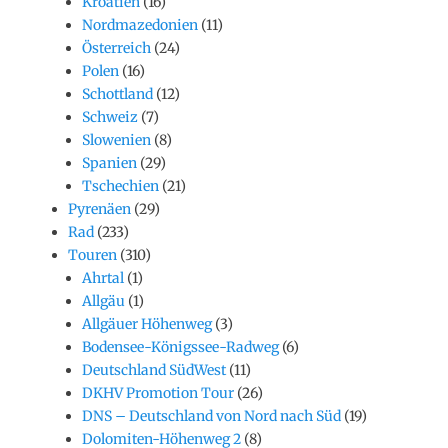
Kroatien
(16)
Nordmazedonien
(11)
Österreich
(24)
Polen
(16)
Schottland
(12)
Schweiz
(7)
Slowenien
(8)
Spanien
(29)
Tschechien
(21)
Pyrenäen
(29)
Rad
(233)
Touren
(310)
Ahrtal
(1)
Allgäu
(1)
Allgäuer Höhenweg
(3)
Bodensee-Königssee-Radweg
(6)
Deutschland SüdWest
(11)
DKHV Promotion Tour
(26)
DNS – Deutschland von Nord nach Süd
(19)
Dolomiten-Höhenweg 2
(8)