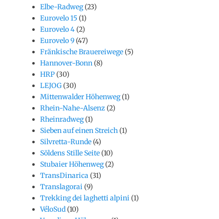
Elbe-Radweg
(23)
Eurovelo 15
(1)
Eurovelo 4
(2)
Eurovelo 9
(47)
Fränkische Brauereiwege
(5)
Hannover-Bonn
(8)
HRP
(30)
LEJOG
(30)
Mittenwalder Höhenweg
(1)
Rhein-Nahe-Alsenz
(2)
Rheinradweg
(1)
Sieben auf einen Streich
(1)
Silvretta-Runde
(4)
Söldens Stille Seite
(10)
Stubaier Höhenweg
(2)
TransDinarica
(31)
Translagorai
(9)
Trekking dei laghetti alpini
(1)
VéloSud
(10)