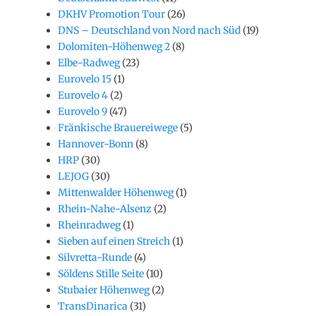
DKHV Promotion Tour
(26)
DNS – Deutschland von Nord nach Süd
(19)
Dolomiten-Höhenweg 2
(8)
Elbe-Radweg
(23)
Eurovelo 15
(1)
Eurovelo 4
(2)
Eurovelo 9
(47)
Fränkische Brauereiwege
(5)
Hannover-Bonn
(8)
HRP
(30)
LEJOG
(30)
Mittenwalder Höhenweg
(1)
Rhein-Nahe-Alsenz
(2)
Rheinradweg
(1)
Sieben auf einen Streich
(1)
Silvretta-Runde
(4)
Söldens Stille Seite
(10)
Stubaier Höhenweg
(2)
TransDinarica
(31)