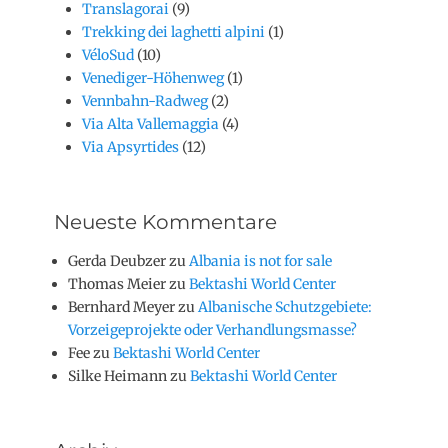
Translagorai
(9)
Trekking dei laghetti alpini
(1)
VéloSud
(10)
Venediger-Höhenweg
(1)
Vennbahn-Radweg
(2)
Via Alta Vallemaggia
(4)
Via Apsyrtides
(12)
Neueste Kommentare
Gerda Deubzer
zu
Albania is not for sale
Thomas Meier
zu
Bektashi World Center
Bernhard Meyer
zu
Albanische Schutzgebiete:
Vorzeigeprojekte oder Verhandlungsmasse?
Fee
zu
Bektashi World Center
Silke Heimann
zu
Bektashi World Center