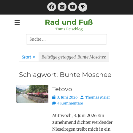
Zum
Facebook
E-
Pfad
Inhalt
Mail
YouTube
springen
Rad und Fuß
Toms Reiseblog
Suchen
nach:
Start
»
Beiträge getagged
Bunte Moschee
Schlagwort:
Bunte Moschee
Tetovo
Posted
Autor
3. Juni 2026
Thomas Meier
on
4 Kommentare
Mittwoch, 3. Juni 2026 Ein
zunehmend dichter werdender
Nieselregen treibt mich in ein