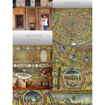
Schuhe aus!
… und züchtig
bedecken!