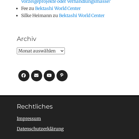
Vorzeigeprojekte oder Verhandlungsmasse?
Fee
zu
Bektashi World Center
Silke Heimann
zu
Bektashi World Center
Archiv
Archiv
Facebook
E-
YouTube
Pfad
Mail
Rechtliches
Impressum
Datenschutzerklärung