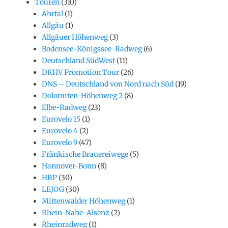
Touren
(310)
Ahrtal
(1)
Allgäu
(1)
Allgäuer Höhenweg
(3)
Bodensee-Königssee-Radweg
(6)
Deutschland SüdWest
(11)
DKHV Promotion Tour
(26)
DNS – Deutschland von Nord nach Süd
(19)
Dolomiten-Höhenweg 2
(8)
Elbe-Radweg
(23)
Eurovelo 15
(1)
Eurovelo 4
(2)
Eurovelo 9
(47)
Fränkische Brauereiwege
(5)
Hannover-Bonn
(8)
HRP
(30)
LEJOG
(30)
Mittenwalder Höhenweg
(1)
Rhein-Nahe-Alsenz
(2)
Rheinradweg
(1)