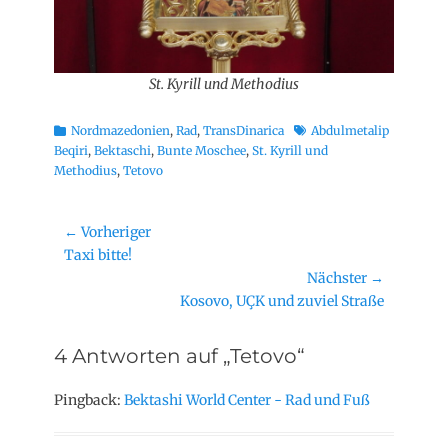
St. Kyrill und Methodius
Kategorien
Schlagworte
Nordmazedonien
,
Rad
,
TransDinarica
Abdulmetalip
Beqiri
,
Bektaschi
,
Bunte Moschee
,
St. Kyrill und
Methodius
,
Tetovo
Beitragsnavigation
← Vorheriger
Vorheriger
Taxi bitte!
Beitrag:
Nächster →
Nächster
Kosovo, UÇK und zuviel Straße
Beitrag:
4 Antworten auf „Tetovo“
Pingback:
Bektashi World Center - Rad und Fuß