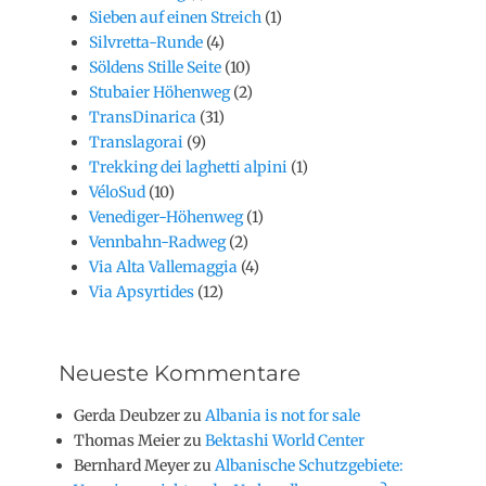
Sieben auf einen Streich
(1)
Silvretta-Runde
(4)
Söldens Stille Seite
(10)
Stubaier Höhenweg
(2)
TransDinarica
(31)
Translagorai
(9)
Trekking dei laghetti alpini
(1)
VéloSud
(10)
Venediger-Höhenweg
(1)
Vennbahn-Radweg
(2)
Via Alta Vallemaggia
(4)
Via Apsyrtides
(12)
Neueste Kommentare
Gerda Deubzer
zu
Albania is not for sale
Thomas Meier
zu
Bektashi World Center
Bernhard Meyer
zu
Albanische Schutzgebiete: