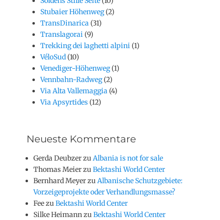
Söldens Stille Seite
(10)
Stubaier Höhenweg
(2)
TransDinarica
(31)
Translagorai
(9)
Trekking dei laghetti alpini
(1)
VéloSud
(10)
Venediger-Höhenweg
(1)
Vennbahn-Radweg
(2)
Via Alta Vallemaggia
(4)
Via Apsyrtides
(12)
Neueste Kommentare
Gerda Deubzer
zu
Albania is not for sale
Thomas Meier
zu
Bektashi World Center
Bernhard Meyer
zu
Albanische Schutzgebiete:
Vorzeigeprojekte oder Verhandlungsmasse?
Fee
zu
Bektashi World Center
Silke Heimann
zu
Bektashi World Center