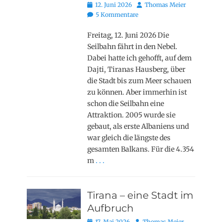
Posted
Autor
12. Juni 2026
Thomas Meier
on
5 Kommentare
Freitag, 12. Juni 2026 Die
Seilbahn fährt in den Nebel.
Dabei hatte ich gehofft, auf dem
Dajti, Tiranas Hausberg, über
die Stadt bis zum Meer schauen
zu können. Aber immerhin ist
schon die Seilbahn eine
Attraktion. 2005 wurde sie
gebaut, als erste Albaniens und
war gleich die längste des
gesamten Balkans. Für die 4.354
m
. . .
Tirana – eine Stadt im
Aufbruch
Posted
Autor
17. Mai 2026
Thomas Meier