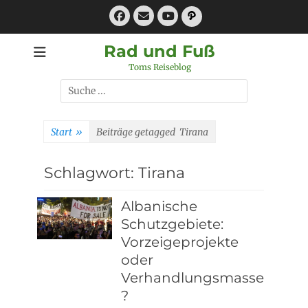
Zum
Facebook
E-
Pfad
Inhalt
Mail
YouTube
springen
Rad und Fuß
Toms Reiseblog
Suchen
nach:
Start
»
Beiträge getagged
Tirana
Schlagwort:
Tirana
Albanische
Schutzgebiete:
Vorzeigeprojekte
oder
Verhandlungsmasse
?