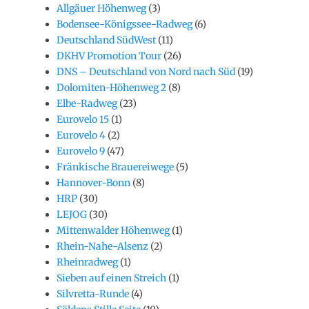
Allgäuer Höhenweg
(3)
Bodensee-Königssee-Radweg
(6)
Deutschland SüdWest
(11)
DKHV Promotion Tour
(26)
DNS – Deutschland von Nord nach Süd
(19)
Dolomiten-Höhenweg 2
(8)
Elbe-Radweg
(23)
Eurovelo 15
(1)
Eurovelo 4
(2)
Eurovelo 9
(47)
Fränkische Brauereiwege
(5)
Hannover-Bonn
(8)
HRP
(30)
LEJOG
(30)
Mittenwalder Höhenweg
(1)
Rhein-Nahe-Alsenz
(2)
Rheinradweg
(1)
Sieben auf einen Streich
(1)
Silvretta-Runde
(4)