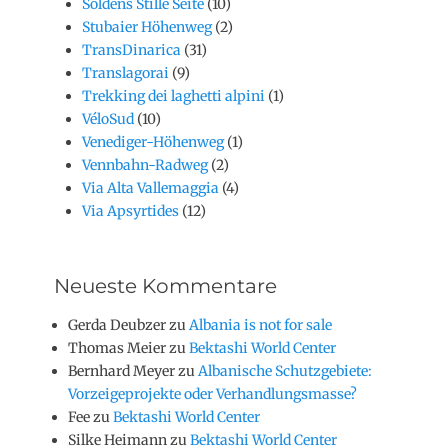
Söldens Stille Seite
(10)
Stubaier Höhenweg
(2)
TransDinarica
(31)
Translagorai
(9)
Trekking dei laghetti alpini
(1)
VéloSud
(10)
Venediger-Höhenweg
(1)
Vennbahn-Radweg
(2)
Via Alta Vallemaggia
(4)
Via Apsyrtides
(12)
Neueste Kommentare
Gerda Deubzer
zu
Albania is not for sale
Thomas Meier
zu
Bektashi World Center
Bernhard Meyer
zu
Albanische Schutzgebiete:
Vorzeigeprojekte oder Verhandlungsmasse?
Fee
zu
Bektashi World Center
Silke Heimann
zu
Bektashi World Center