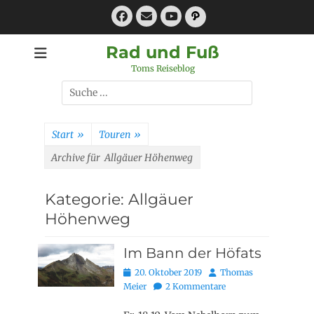
Zum
Facebook
E-
Pfad
Inhalt
Mail
YouTube
springen
Rad und Fuß
Toms Reiseblog
Suchen
nach:
Start
»
Touren
»
Archive für
Allgäuer Höhenweg
Kategorie:
Allgäuer
Höhenweg
Im Bann der Höfats
Posted
Autor
20. Oktober 2019
Thomas
on
Meier
2 Kommentare