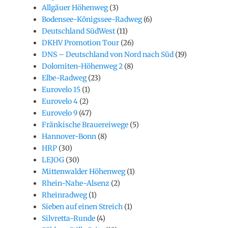
Allgäuer Höhenweg
(3)
Bodensee-Königssee-Radweg
(6)
Deutschland SüdWest
(11)
DKHV Promotion Tour
(26)
DNS – Deutschland von Nord nach Süd
(19)
Dolomiten-Höhenweg 2
(8)
Elbe-Radweg
(23)
Eurovelo 15
(1)
Eurovelo 4
(2)
Eurovelo 9
(47)
Fränkische Brauereiwege
(5)
Hannover-Bonn
(8)
HRP
(30)
LEJOG
(30)
Mittenwalder Höhenweg
(1)
Rhein-Nahe-Alsenz
(2)
Rheinradweg
(1)
Sieben auf einen Streich
(1)
Silvretta-Runde
(4)