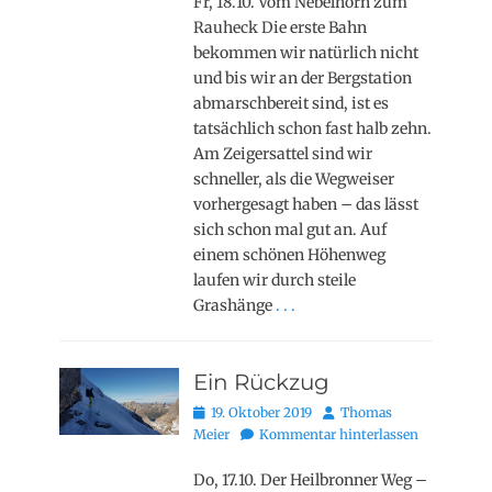
Fr, 18.10. Vom Nebelhorn zum
Rauheck Die erste Bahn
bekommen wir natürlich nicht
und bis wir an der Bergstation
abmarschbereit sind, ist es
tatsächlich schon fast halb zehn.
Am Zeigersattel sind wir
schneller, als die Wegweiser
vorhergesagt haben – das lässt
sich schon mal gut an. Auf
einem schönen Höhenweg
laufen wir durch steile
Grashänge
. . .
Ein Rückzug
Posted
Autor
19. Oktober 2019
Thomas
on
Meier
Kommentar hinterlassen
Do, 17.10. Der Heilbronner Weg –