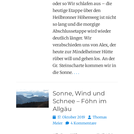
oder so Wir schlafen aus – die
heutige Etappe über den
Heilbronner Höhenweg ist nicht
so lang und die morgige
Abschlussetappe wird wieder
deutlich länger. Wir
verabschieden uns von Alex, der
heute zur Mindelheimer Hütte
rüber will und gehen los. An der
Gr. Steinscharte kommen wir in
die Sonne.
. . .
Sonne, Wind und
Schnee – Föhn im
Allgäu
Posted
Autor
17. Oktober 2019
Thomas
on
Meier
4 Kommentare