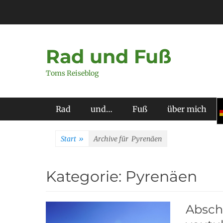
Zum
Inhalt
springen
Rad und Fuß
Toms Reiseblog
Primäres Menü
Rad
und…
Fuß
über mich
Start
»
Archive für
Pyrenäen
Kategorie:
Pyrenäen
Absch