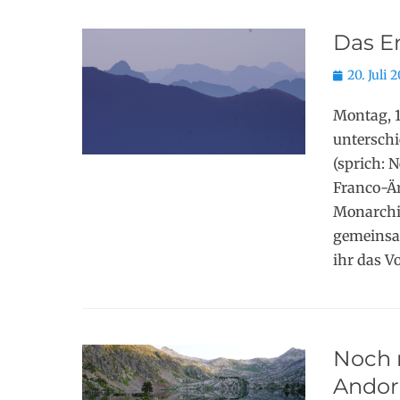
Das E
Posted
20. Juli 
on
Montag, 1
untersch
(sprich: 
Franco-Är
Monarchie
gemeinsam
ihr das Vo
Noch 
Andor