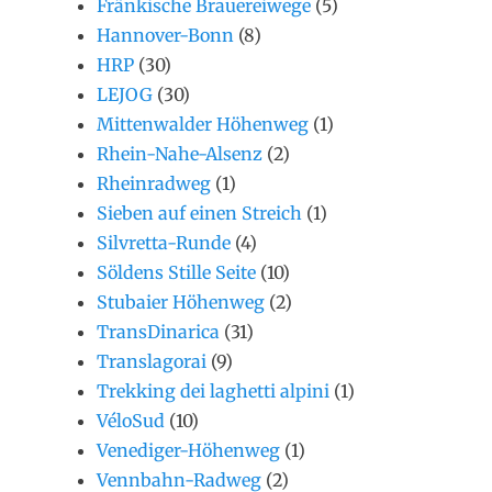
Fränkische Brauereiwege
(5)
Hannover-Bonn
(8)
HRP
(30)
LEJOG
(30)
Mittenwalder Höhenweg
(1)
Rhein-Nahe-Alsenz
(2)
Rheinradweg
(1)
Sieben auf einen Streich
(1)
Silvretta-Runde
(4)
Söldens Stille Seite
(10)
Stubaier Höhenweg
(2)
TransDinarica
(31)
Translagorai
(9)
Trekking dei laghetti alpini
(1)
VéloSud
(10)
Venediger-Höhenweg
(1)
Vennbahn-Radweg
(2)