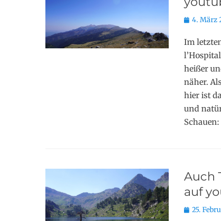
youtu
Posted
4. März 
on
Im letzte
l’Hospita
heißer un
näher. Al
hier ist 
und natür
Schauen:
Auch T
auf y
Posted
25. Febr
on