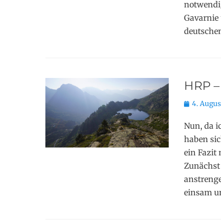
notwendig
Gavarnie 
deutschen
HRP – 
Posted
4. Augus
on
Nun, da i
haben sic
ein Fazit
Zunächst 
anstrenge
einsam u