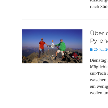
Anstrengu
nach Südo
Über 
Pyren
Posted
26. Juli 
on
Dienstag,
Möglichkei
sur-Tech 
waschen, 
ein wenig
wollen un