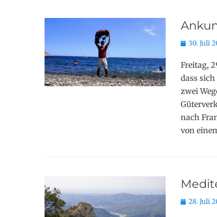
Ankun
Posted
30. Juli 
on
Freitag, 2
dass sich
zwei Wege
Güterver
nach Fran
von einem
Medit
Posted
28. Juli 
on