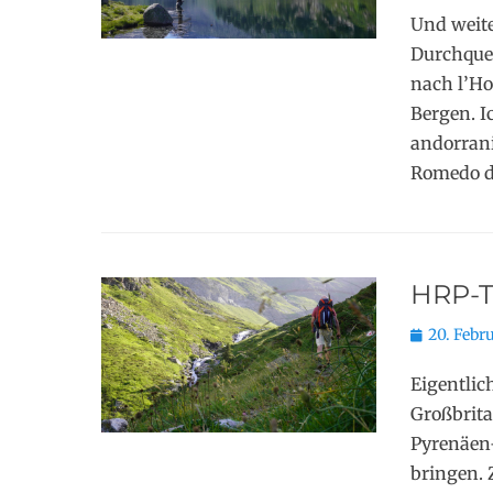
Und weite
Durchquer
nach l’Ho
Bergen. Ic
andorran
Romedo de
HRP-To
Posted
20. Febr
on
Eigentlic
Großbrita
Pyrenäen-
bringen. 