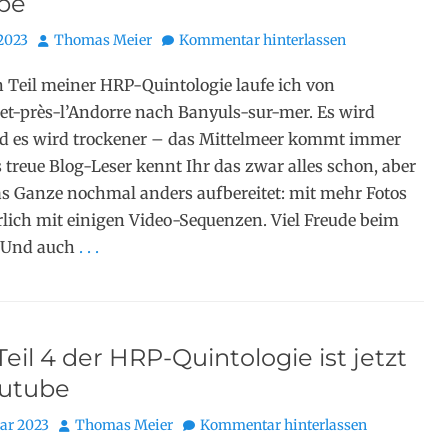
be
Autor
2023
Thomas Meier
Kommentar hinterlassen
n Teil meiner HRP-Quintologie laufe ich von
let-près-l’Andorre nach Banyuls-sur-mer. Es wird
d es wird trockener – das Mittelmeer kommt immer
s treue Blog-Leser kennt Ihr das zwar alles schon, aber
das Ganze nochmal anders aufbereitet: mit mehr Fotos
lich mit einigen Video-Sequenzen. Viel Freude beim
 Und auch
. . .
eil 4 der HRP-Quintologie ist jetzt
outube
Autor
uar 2023
Thomas Meier
Kommentar hinterlassen