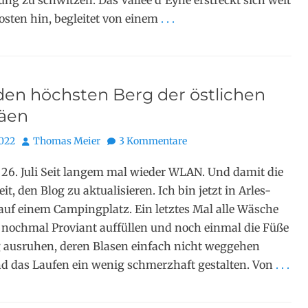
ng zu schwitzen. Das Vallée d’Eyne erstreckt sich weit
sten hin, begleitet von einem
. . .
den höchsten Berg der östlichen
äen
Autor
2022
Thomas Meier
3 Kommentare
 26. Juli Seit langem mal wieder WLAN. Und damit die
t, den Blog zu aktualisieren. Ich bin jetzt in Arles-
auf einem Campingplatz. Ein letztes Mal alle Wäsche
nochmal Proviant auffüllen und noch einmal die Füße
 ausruhen, deren Blasen einfach nicht weggehen
d das Laufen ein wenig schmerzhaft gestalten. Von
. . .