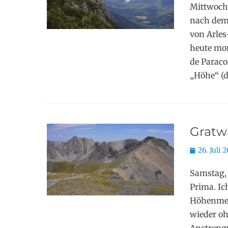
Mittwoch,
nach dem
von Arles
heute mor
de Paraco
„Höhe“ (d
Gratw
Posted
26. Juli 
on
Samstag, 
Prima. Ic
Höhenmete
wieder o