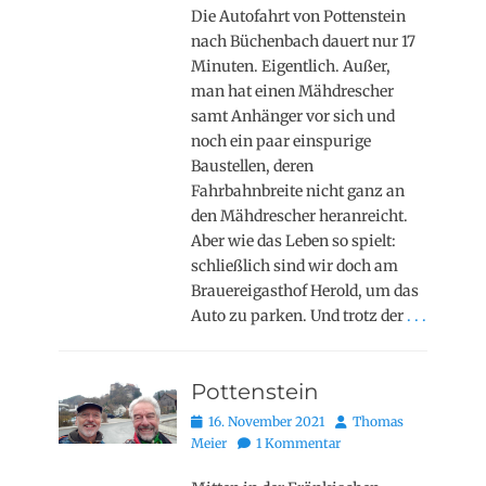
Die Autofahrt von Pottenstein
nach Büchenbach dauert nur 17
Minuten. Eigentlich. Außer,
man hat einen Mähdrescher
samt Anhänger vor sich und
noch ein paar einspurige
Baustellen, deren
Fahrbahnbreite nicht ganz an
den Mähdrescher heranreicht.
Aber wie das Leben so spielt:
schließlich sind wir doch am
Brauereigasthof Herold, um das
Auto zu parken. Und trotz der
. . .
Pottenstein
Posted
Autor
16. November 2021
Thomas
on
Meier
1 Kommentar