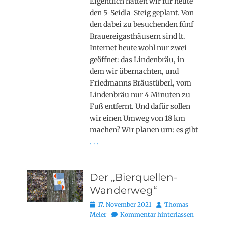
Eigentlich hatten wir für heute
den 5-Seidla-Steig geplant. Von
den dabei zu besuchenden fünf
Brauereigasthäusern sind lt.
Internet heute wohl nur zwei
geöffnet: das Lindenbräu, in
dem wir übernachten, und
Friedmanns Bräustüberl, vom
Lindenbräu nur 4 Minuten zu
Fuß entfernt. Und dafür sollen
wir einen Umweg von 18 km
machen? Wir planen um: es gibt
. . .
Der „Bierquellen-
Wanderweg“
Posted
Autor
17. November 2021
Thomas
on
Meier
Kommentar hinterlassen