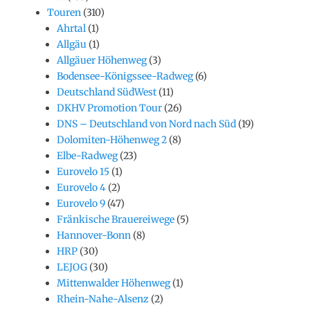
Touren
(310)
Ahrtal
(1)
Allgäu
(1)
Allgäuer Höhenweg
(3)
Bodensee-Königssee-Radweg
(6)
Deutschland SüdWest
(11)
DKHV Promotion Tour
(26)
DNS – Deutschland von Nord nach Süd
(19)
Dolomiten-Höhenweg 2
(8)
Elbe-Radweg
(23)
Eurovelo 15
(1)
Eurovelo 4
(2)
Eurovelo 9
(47)
Fränkische Brauereiwege
(5)
Hannover-Bonn
(8)
HRP
(30)
LEJOG
(30)
Mittenwalder Höhenweg
(1)
Rhein-Nahe-Alsenz
(2)