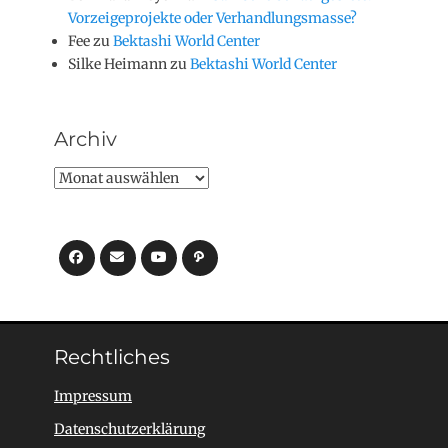
Vorzeigeprojekte oder Verhandlungsmasse?
Fee
zu
Bektashi World Center
Silke Heimann
zu
Bektashi World Center
Archiv
Archiv
Facebook
E-
YouTube
Pfad
Mail
Rechtliches
Impressum
Datenschutzerklärung