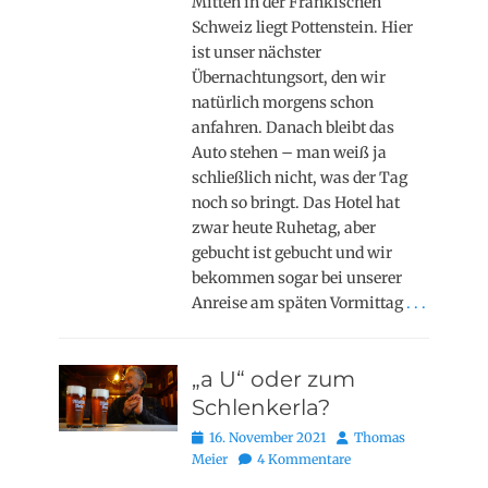
Mitten in der Fränkischen
Schweiz liegt Pottenstein. Hier
ist unser nächster
Übernachtungsort, den wir
natürlich morgens schon
anfahren. Danach bleibt das
Auto stehen – man weiß ja
schließlich nicht, was der Tag
noch so bringt. Das Hotel hat
zwar heute Ruhetag, aber
gebucht ist gebucht und wir
bekommen sogar bei unserer
Anreise am späten Vormittag
. . .
„a U“ oder zum
Schlenkerla?
Posted
Autor
16. November 2021
Thomas
on
Meier
4 Kommentare