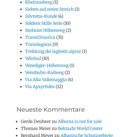
Rheinradweg
(1)
Sieben auf einen Streich
(1)
Silvretta-Runde
(4)
Söldens Stille Seite
(10)
Stubaier Höhenweg
(2)
TransDinarica
(31)
Translagorai
(9)
Trekking dei laghetti alpini
(1)
VéloSud
(10)
Venediger-Höhenweg
(1)
Vennbahn-Radweg
(2)
Via Alta Vallemaggia
(4)
Via Apsyrtides
(12)
Neueste Kommentare
Gerda Deubzer
zu
Albania is not for sale
Thomas Meier
zu
Bektashi World Center
Bernhard Meyer
zu
Albanische Schutzgebiete: