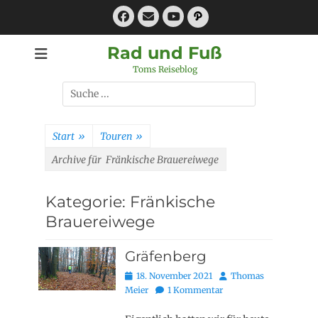
Zum
Facebook
E-
Pfad
Inhalt
Mail
YouTube
springen
Rad und Fuß
Toms Reiseblog
Suchen
nach:
Start
»
Touren
»
Archive für
Fränkische Brauereiwege
Kategorie:
Fränkische
Brauereiwege
Gräfenberg
Posted
Autor
18. November 2021
Thomas
on
Meier
1 Kommentar