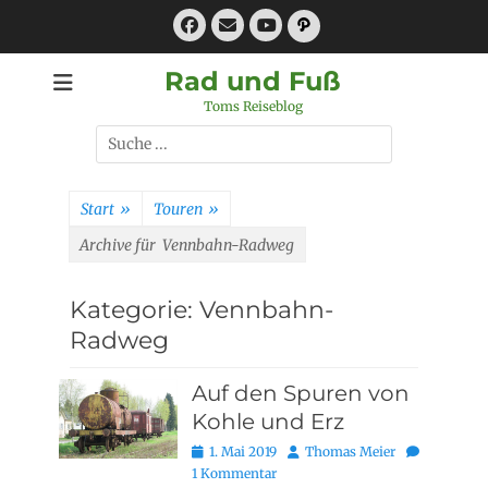
Zum
Facebook
E-
Pfad
Inhalt
Mail
YouTube
springen
Rad und Fuß
Toms Reiseblog
Suchen
nach:
Start
»
Touren
»
Archive für
Vennbahn-Radweg
Kategorie:
Vennbahn-
Radweg
Auf den Spuren von
Kohle und Erz
Posted
Autor
1. Mai 2019
Thomas Meier
on
1 Kommentar