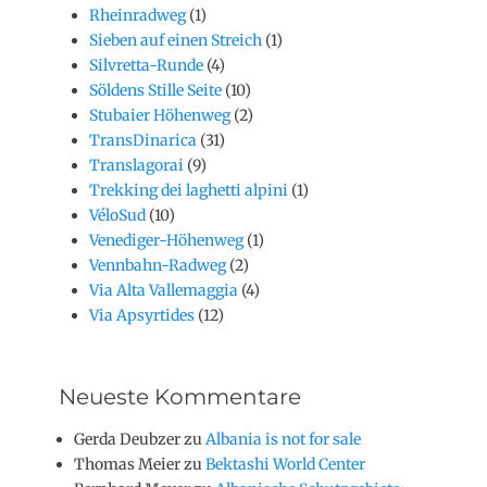
Rheinradweg
(1)
Sieben auf einen Streich
(1)
Silvretta-Runde
(4)
Söldens Stille Seite
(10)
Stubaier Höhenweg
(2)
TransDinarica
(31)
Translagorai
(9)
Trekking dei laghetti alpini
(1)
VéloSud
(10)
Venediger-Höhenweg
(1)
Vennbahn-Radweg
(2)
Via Alta Vallemaggia
(4)
Via Apsyrtides
(12)
Neueste Kommentare
Gerda Deubzer
zu
Albania is not for sale
Thomas Meier
zu
Bektashi World Center