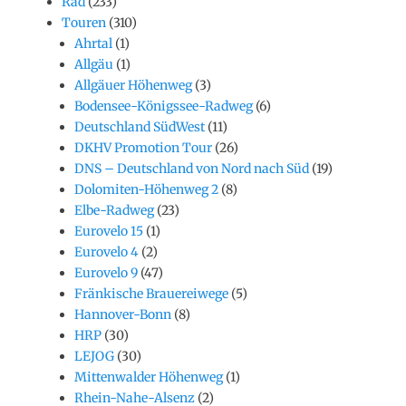
Rad
(233)
Touren
(310)
Ahrtal
(1)
Allgäu
(1)
Allgäuer Höhenweg
(3)
Bodensee-Königssee-Radweg
(6)
Deutschland SüdWest
(11)
DKHV Promotion Tour
(26)
DNS – Deutschland von Nord nach Süd
(19)
Dolomiten-Höhenweg 2
(8)
Elbe-Radweg
(23)
Eurovelo 15
(1)
Eurovelo 4
(2)
Eurovelo 9
(47)
Fränkische Brauereiwege
(5)
Hannover-Bonn
(8)
HRP
(30)
LEJOG
(30)
Mittenwalder Höhenweg
(1)
Rhein-Nahe-Alsenz
(2)