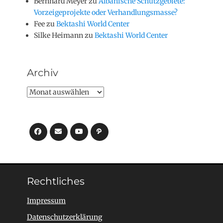
Bernhard Meyer
zu
Albanische Schutzgebiete:
Vorzeigeprojekte oder Verhandlungsmasse?
Fee
zu
Bektashi World Center
Silke Heimann
zu
Bektashi World Center
Archiv
Archiv
Facebook
E-
YouTube
Pfad
Mail
Rechtliches
Impressum
Datenschutzerklärung