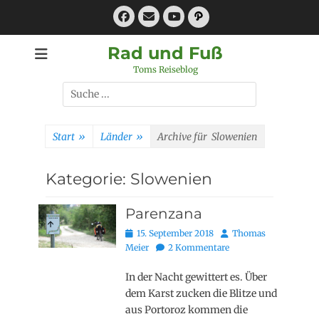
Zum
Facebook
E-
Pfad
Inhalt
Mail
YouTube
springen
Rad und Fuß
Toms Reiseblog
Suchen
nach:
Start
»
Länder
»
Archive für
Slowenien
Kategorie:
Slowenien
Parenzana
Posted
Autor
15. September 2018
Thomas
on
Meier
2 Kommentare
In der Nacht gewittert es. Über
dem Karst zucken die Blitze und
aus Portoroz kommen die