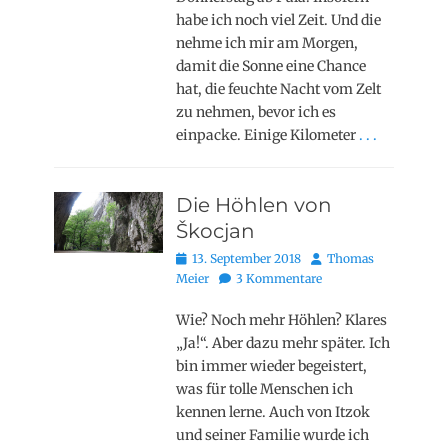
habe ich noch viel Zeit. Und die
nehme ich mir am Morgen,
damit die Sonne eine Chance
hat, die feuchte Nacht vom Zelt
zu nehmen, bevor ich es
einpacke. Einige Kilometer
. . .
Die Höhlen von
Škocjan
Posted
Autor
13. September 2018
Thomas
on
Meier
3 Kommentare
Wie? Noch mehr Höhlen? Klares
„Ja!“. Aber dazu mehr später. Ich
bin immer wieder begeistert,
was für tolle Menschen ich
kennen lerne. Auch von Itzok
und seiner Familie wurde ich