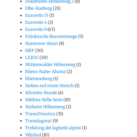
Dolomiten-Höhenweg 2
(8)
Elbe-Radweg
(23)
Eurovelo 15
(1)
Eurovelo 4
(2)
Eurovelo 9
(47)
Fränkische Brauereiwege
(5)
Hannover-Bonn
(8)
HRP
(30)
LEJOG
(30)
Mittenwalder Höhenweg
(1)
Rhein-Nahe-Alsenz
(2)
Rheinradweg
(1)
Sieben auf einen Streich
(1)
Silvretta-Runde
(4)
Söldens Stille Seite
(10)
Stubaier Höhenweg
(2)
TransDinarica
(31)
Translagorai
(9)
Trekking dei laghetti alpini
(1)
VéloSud
(10)