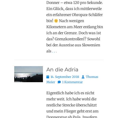
Donner – etwa 120 pro Sekunde.
Ein Glück, dass ich mittlerweile
ein erfahrener Ohropax-Schläfer
bin!
Nach wenigen
Kilometern am Meer entlang bin
ich an der Grenze. Doch was ist
das? Grenzkontrollen!? Sowohl
bei der Ausreise aus Slowenien
als
. . .
An die Adria
Posted
Autor
14. September 2018
Thomas
on
Meier
1 Kommentar
Eigentlich habe ich es nicht
mehr weit. Ich habe wohl die
restliche Strecke überschätzt
und mein Flieger geht erst am
Donnerstag ab Pula. Insofern