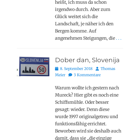
heißt, ich muss da schon
irgendwo durch. Aber zum
Glück weitet sich die
Landschaft, je näher ich den
Bergen komme. Auf
angenehmen Steigungen, die
. . .
Dober dan, Slovenija
Posted
Autor
8. September 2018
Thomas
on
Meier
3 Kommentare
Warum wollte ich gestern nach
Mureck? Hier gibt es noch eine
Schiffsmühle. Oder besser
gesagt: wieder. Denn diese
wurde 1997 originalgetreu und
funktionsfähig errichtet.
Beworben wird sie deshalb auch
damit, dass sie „die einzige