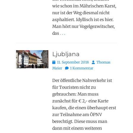
wie schon im Mährischen Karst,
nur ist der Weg diesmal nicht
asphaltiert. Idyllisch ist es hier.
Man hört nur Vogelgezwitscher,
das
. . .
Ljubljana
Posted
Autor
11. September 2018
Thomas
on
Meier
1 Kommentar
Der öffentliche Nahverkehr ist
für Touristen nicht zu
gebrauchen: Man muss
zunächst für € 2,- eine Karte
kaufen, die einen überhaupt erst
zur Teilnahme am ÖPNV
berechtigt. Diese muss man
dann mit einem weiteren