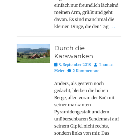
einfach nur freundlich lächelnd
meinen Arm, grüßt und geht
davon. Es sind manchmal die
kleinen Dinge, die den Tag
. . .
Durch die
Karawanken
Posted
Autor
9. September 2018
Thomas
on
Meier
2 Kommentare
Anders, als gestern noch
gedacht, bleiben die hohen
Berge, allen voran der Boč mit
seiner markanten
Pyramidengestalt und dem
unübersehbaren Sendemast auf
seinem Gipfel nicht rechts,
sondern links von mir. Das