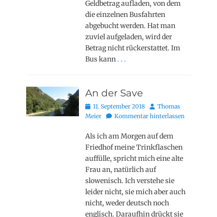
Geldbetrag aufladen, von dem
die einzelnen Busfahrten
abgebucht werden. Hat man
zuviel aufgeladen, wird der
Betrag nicht rückerstattet. Im
Bus kann
. . .
An der Save
Posted
Autor
11. September 2018
Thomas
on
Meier
Kommentar hinterlassen
Als ich am Morgen auf dem
Friedhof meine Trinkflaschen
auffülle, spricht mich eine alte
Frau an, natürlich auf
slowenisch. Ich verstehe sie
leider nicht, sie mich aber auch
nicht, weder deutsch noch
englisch. Daraufhin drückt sie