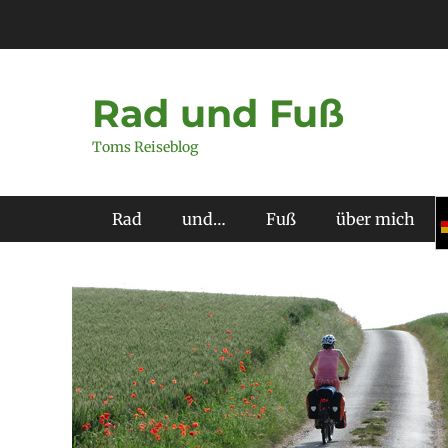
Zum
Inhalt
springen
Rad und Fuß
Toms Reiseblog
Primäres Menü
Rad
und…
Fuß
über mich