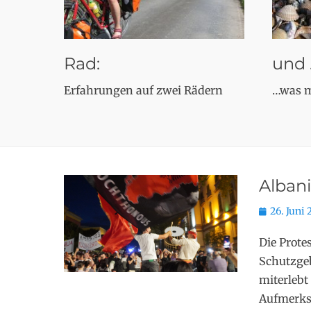
Rad:
und 
Erfahrungen auf zwei Rädern
…was m
Albani
Posted
26. Juni
on
Die Prote
Schutzgeb
miterlebt
Aufmerksa