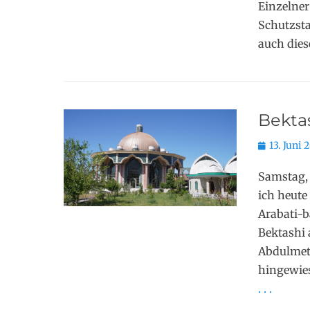
Einzelner
Schutzsta
auch dies
Bekta
Posted
13. Juni 
on
Samstag, 
ich heute
Arabati-b
Bektashi
Abdulmeta
hingewies
. . .