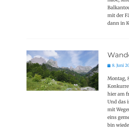
Balkantou
mit der 
dann in
Wande
Posted
8. Juni 2
on
Montag, 
Konkurren
hier am f
Und das i
mit Wegen
eins geme
bin wiede