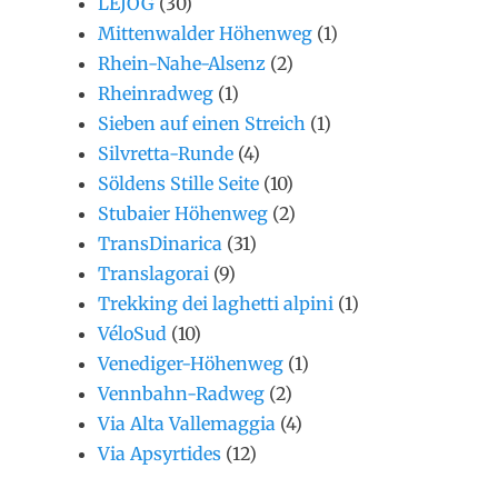
LEJOG
(30)
Mittenwalder Höhenweg
(1)
Rhein-Nahe-Alsenz
(2)
Rheinradweg
(1)
Sieben auf einen Streich
(1)
Silvretta-Runde
(4)
Söldens Stille Seite
(10)
Stubaier Höhenweg
(2)
TransDinarica
(31)
Translagorai
(9)
Trekking dei laghetti alpini
(1)
VéloSud
(10)
Venediger-Höhenweg
(1)
Vennbahn-Radweg
(2)
Via Alta Vallemaggia
(4)
Via Apsyrtides
(12)