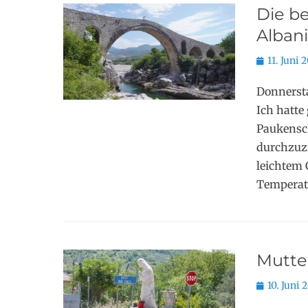
Die b
Alban
Posted
11. Juni 
on
Donnersta
Ich hatte
Paukensc
durchzuz
leichtem 
Temperatu
Mutte
Posted
10. Juni 
on