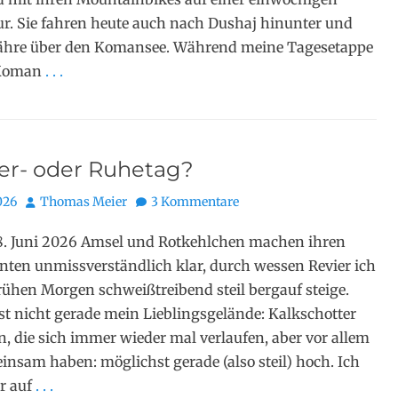
r. Sie fahren heute auch nach Dushaj hinunter und
Fähre über den Komansee. Während meine Tagesetappe
 Koman
. . .
r- oder Ruhetag?
Autor
026
Thomas Meier
3 Kommentare
8. Juni 2026 Amsel und Rotkehlchen machen ihren
ten unmissverständlich klar, durch wessen Revier ich
rühen Morgen schweißtreibend steil bergauf steige.
st nicht gerade mein Lieblingsgelände: Kalkschotter
, die sich immer wieder mal verlaufen, aber vor allem
insam haben: möglichst gerade (also steil) hoch. Ich
r auf
. . .