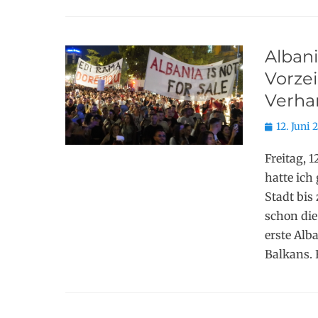
Alban
Vorze
Verha
Posted
12. Juni 
on
Freitag, 
hatte ich
Stadt bis
schon die
erste Alb
Balkans. 