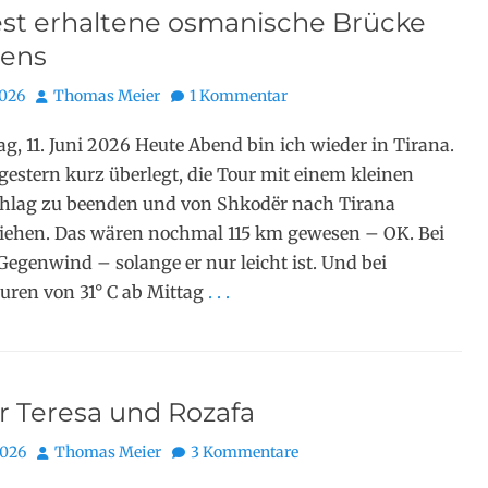
est erhaltene osmanische Brücke
iens
Autor
2026
Thomas Meier
1 Kommentar
g, 11. Juni 2026 Heute Abend bin ich wieder in Tirana.
 gestern kurz überlegt, die Tour mit einem kleinen
hlag zu beenden und von Shkodër nach Tirana
iehen. Das wären nochmal 115 km gewesen – OK. Bei
Gegenwind – solange er nur leicht ist. Und bei
ren von 31° C ab Mittag
. . .
r Teresa und Rozafa
Autor
2026
Thomas Meier
3 Kommentare