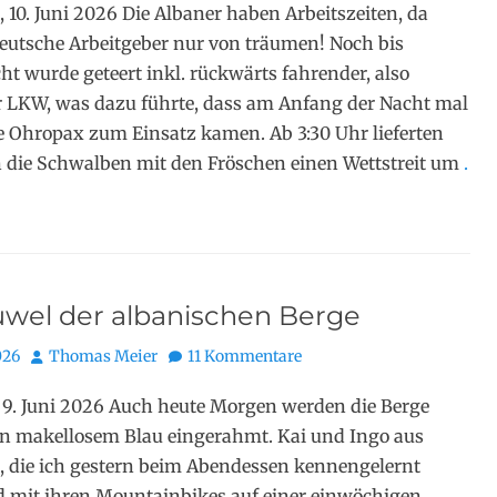
 10. Juni 2026 Die Albaner haben Arbeitszeiten, da
utsche Arbeitgeber nur von träumen! Noch bis
ht wurde geteert inkl. rückwärts fahrender, also
 LKW, was dazu führte, dass am Anfang der Nacht mal
e Ohropax zum Einsatz kamen. Ab 3:30 Uhr lieferten
 die Schwalben mit den Fröschen einen Wettstreit um
.
uwel der albanischen Berge
Autor
026
Thomas Meier
11 Kommentare
 9. Juni 2026 Auch heute Morgen werden die Berge
n makellosem Blau eingerahmt. Kai und Ingo aus
 die ich gestern beim Abendessen kennengelernt
d mit ihren Mountainbikes auf einer einwöchigen