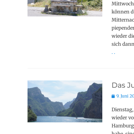
Mittwoch,
können de
Mitternac
piepender
wieder di
sich dann
. .
Das J
Posted
9. Juni 2
on
Dienstag,
wieder vo
Hamburg,
habe, sin