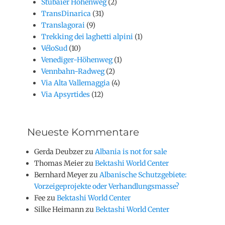
Stubaier Höhenweg
(2)
TransDinarica
(31)
Translagorai
(9)
Trekking dei laghetti alpini
(1)
VéloSud
(10)
Venediger-Höhenweg
(1)
Vennbahn-Radweg
(2)
Via Alta Vallemaggia
(4)
Via Apsyrtides
(12)
Neueste Kommentare
Gerda Deubzer
zu
Albania is not for sale
Thomas Meier
zu
Bektashi World Center
Bernhard Meyer
zu
Albanische Schutzgebiete:
Vorzeigeprojekte oder Verhandlungsmasse?
Fee
zu
Bektashi World Center
Silke Heimann
zu
Bektashi World Center