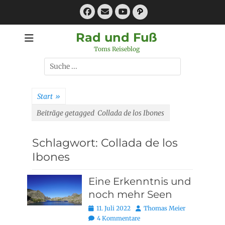
Zum
Facebook
E-
Pfad
Inhalt
Mail
YouTube
springen
Rad und Fuß
Toms Reiseblog
Suchen
nach:
Start
»
Beiträge getagged
Collada de los Ibones
Schlagwort:
Collada de los
Ibones
Eine Erkenntnis und
noch mehr Seen
Posted
Autor
11. Juli 2022
Thomas Meier
on
4 Kommentare