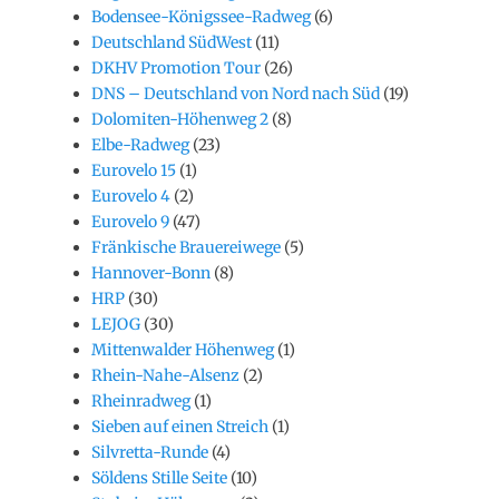
Bodensee-Königssee-Radweg
(6)
Deutschland SüdWest
(11)
DKHV Promotion Tour
(26)
DNS – Deutschland von Nord nach Süd
(19)
Dolomiten-Höhenweg 2
(8)
Elbe-Radweg
(23)
Eurovelo 15
(1)
Eurovelo 4
(2)
Eurovelo 9
(47)
Fränkische Brauereiwege
(5)
Hannover-Bonn
(8)
HRP
(30)
LEJOG
(30)
Mittenwalder Höhenweg
(1)
Rhein-Nahe-Alsenz
(2)
Rheinradweg
(1)
Sieben auf einen Streich
(1)
Silvretta-Runde
(4)
Söldens Stille Seite
(10)