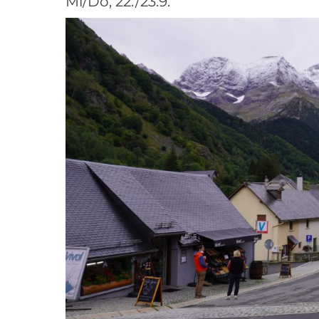
Mi/Do, 22./23.9.