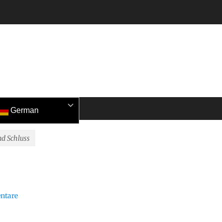
German
nd Schluss
ntare