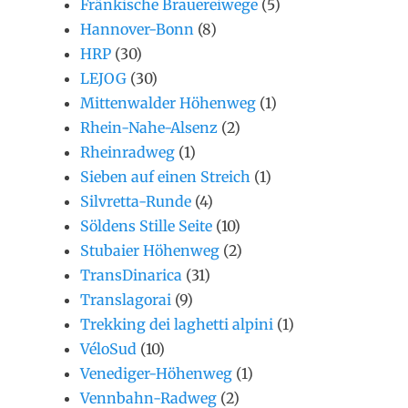
Fränkische Brauereiwege
(5)
Hannover-Bonn
(8)
HRP
(30)
LEJOG
(30)
Mittenwalder Höhenweg
(1)
Rhein-Nahe-Alsenz
(2)
Rheinradweg
(1)
Sieben auf einen Streich
(1)
Silvretta-Runde
(4)
Söldens Stille Seite
(10)
Stubaier Höhenweg
(2)
TransDinarica
(31)
Translagorai
(9)
Trekking dei laghetti alpini
(1)
VéloSud
(10)
Venediger-Höhenweg
(1)
Vennbahn-Radweg
(2)