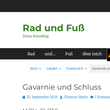
Zum
Inhalt
springen
Rad und Fuß
Toms Reiseblog
Primäres Menü
Rad
und…
Fuß
über mich
Start
»
Länder
»
Frankreich
»
Gavarnie u
Gavarnie und Schluss
Posted
Autor
23. September 2021
Thomas Meier
7 Komme
on