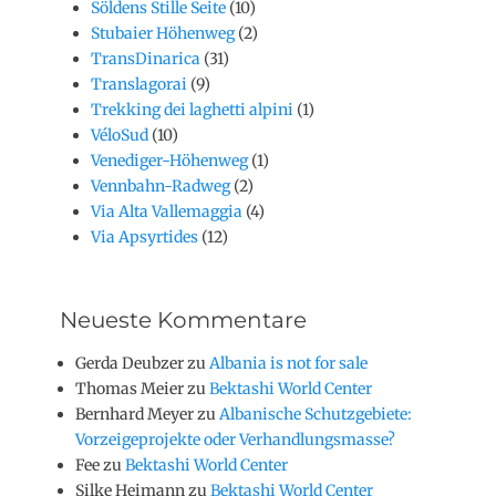
Söldens Stille Seite
(10)
Stubaier Höhenweg
(2)
TransDinarica
(31)
Translagorai
(9)
Trekking dei laghetti alpini
(1)
VéloSud
(10)
Venediger-Höhenweg
(1)
Vennbahn-Radweg
(2)
Via Alta Vallemaggia
(4)
Via Apsyrtides
(12)
Neueste Kommentare
Gerda Deubzer
zu
Albania is not for sale
Thomas Meier
zu
Bektashi World Center
Bernhard Meyer
zu
Albanische Schutzgebiete:
Vorzeigeprojekte oder Verhandlungsmasse?
Fee
zu
Bektashi World Center
Silke Heimann
zu
Bektashi World Center