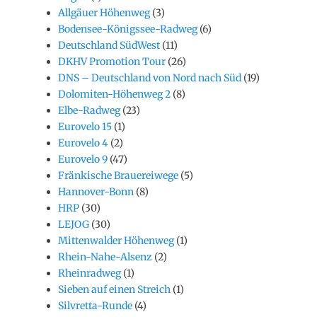
Allgäuer Höhenweg
(3)
Bodensee-Königssee-Radweg
(6)
Deutschland SüdWest
(11)
DKHV Promotion Tour
(26)
DNS – Deutschland von Nord nach Süd
(19)
Dolomiten-Höhenweg 2
(8)
Elbe-Radweg
(23)
Eurovelo 15
(1)
Eurovelo 4
(2)
Eurovelo 9
(47)
Fränkische Brauereiwege
(5)
Hannover-Bonn
(8)
HRP
(30)
LEJOG
(30)
Mittenwalder Höhenweg
(1)
Rhein-Nahe-Alsenz
(2)
Rheinradweg
(1)
Sieben auf einen Streich
(1)
Silvretta-Runde
(4)