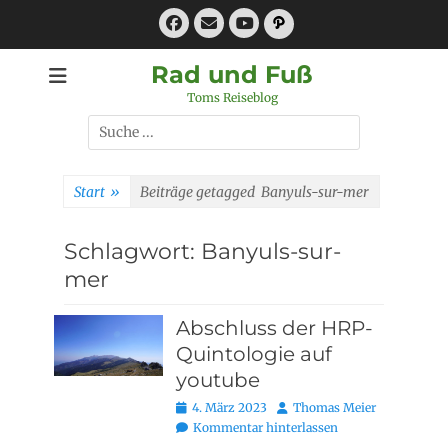
Zum
Facebook
E-
Pfad
Inhalt
Mail
YouTube
springen
Rad und Fuß
Toms Reiseblog
Suchen
nach:
Start
»
Beiträge getagged
Banyuls-sur-mer
Schlagwort:
Banyuls-sur-
mer
Abschluss der HRP-
Quintologie auf
youtube
Posted
Autor
4. März 2023
Thomas Meier
on
Kommentar hinterlassen