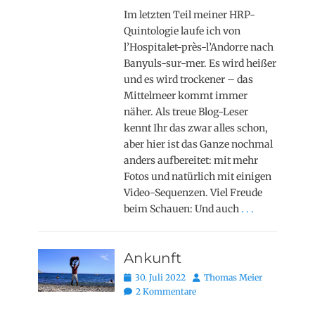
Im letzten Teil meiner HRP-
Quintologie laufe ich von
l’Hospitalet-près-l’Andorre nach
Banyuls-sur-mer. Es wird heißer
und es wird trockener – das
Mittelmeer kommt immer
näher. Als treue Blog-Leser
kennt Ihr das zwar alles schon,
aber hier ist das Ganze nochmal
anders aufbereitet: mit mehr
Fotos und natürlich mit einigen
Video-Sequenzen. Viel Freude
beim Schauen: Und auch
. . .
Ankunft
Posted
Autor
30. Juli 2022
Thomas Meier
on
2 Kommentare