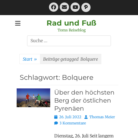
Zum
Facebook
E-
Pfad
Inhalt
Mail
YouTube
springen
Rad und Fuß
Toms Reiseblog
Suchen
nach:
Start
»
Beiträge getagged
Bolquere
Schlagwort:
Bolquere
Über den höchsten
Berg der östlichen
Pyrenäen
Posted
Autor
26. Juli 2022
Thomas Meier
on
3 Kommentare
Dienstag, 26. Juli Seit langem