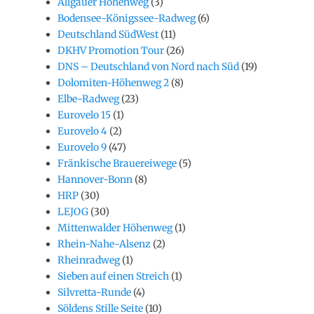
Allgäuer Höhenweg
(3)
Bodensee-Königssee-Radweg
(6)
Deutschland SüdWest
(11)
DKHV Promotion Tour
(26)
DNS – Deutschland von Nord nach Süd
(19)
Dolomiten-Höhenweg 2
(8)
Elbe-Radweg
(23)
Eurovelo 15
(1)
Eurovelo 4
(2)
Eurovelo 9
(47)
Fränkische Brauereiwege
(5)
Hannover-Bonn
(8)
HRP
(30)
LEJOG
(30)
Mittenwalder Höhenweg
(1)
Rhein-Nahe-Alsenz
(2)
Rheinradweg
(1)
Sieben auf einen Streich
(1)
Silvretta-Runde
(4)
Söldens Stille Seite
(10)