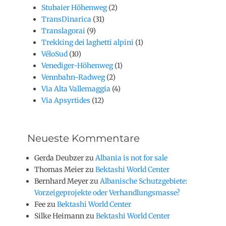
Stubaier Höhenweg
(2)
TransDinarica
(31)
Translagorai
(9)
Trekking dei laghetti alpini
(1)
VéloSud
(10)
Venediger-Höhenweg
(1)
Vennbahn-Radweg
(2)
Via Alta Vallemaggia
(4)
Via Apsyrtides
(12)
Neueste Kommentare
Gerda Deubzer
zu
Albania is not for sale
Thomas Meier
zu
Bektashi World Center
Bernhard Meyer
zu
Albanische Schutzgebiete:
Vorzeigeprojekte oder Verhandlungsmasse?
Fee
zu
Bektashi World Center
Silke Heimann
zu
Bektashi World Center