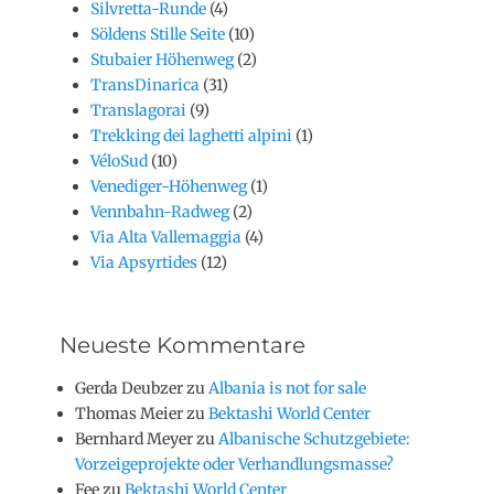
Silvretta-Runde
(4)
Söldens Stille Seite
(10)
Stubaier Höhenweg
(2)
TransDinarica
(31)
Translagorai
(9)
Trekking dei laghetti alpini
(1)
VéloSud
(10)
Venediger-Höhenweg
(1)
Vennbahn-Radweg
(2)
Via Alta Vallemaggia
(4)
Via Apsyrtides
(12)
Neueste Kommentare
Gerda Deubzer
zu
Albania is not for sale
Thomas Meier
zu
Bektashi World Center
Bernhard Meyer
zu
Albanische Schutzgebiete:
Vorzeigeprojekte oder Verhandlungsmasse?
Fee
zu
Bektashi World Center