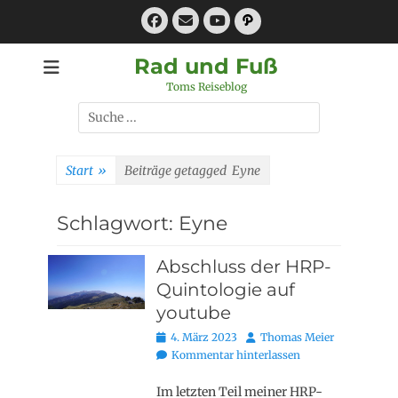
Zum
Facebook
E-
Pfad
Inhalt
Mail
YouTube
springen
Rad und Fuß
Toms Reiseblog
Suchen
nach:
Start
»
Beiträge getagged
Eyne
Schlagwort:
Eyne
Abschluss der HRP-
Quintologie auf
youtube
Posted
Autor
4. März 2023
Thomas Meier
on
Kommentar hinterlassen
Im letzten Teil meiner HRP-