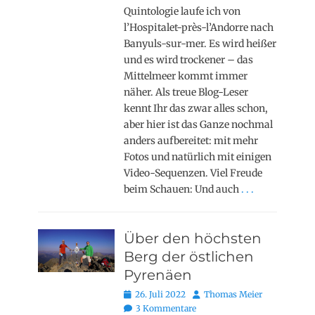
Quintologie laufe ich von
l’Hospitalet-près-l’Andorre nach
Banyuls-sur-mer. Es wird heißer
und es wird trockener – das
Mittelmeer kommt immer
näher. Als treue Blog-Leser
kennt Ihr das zwar alles schon,
aber hier ist das Ganze nochmal
anders aufbereitet: mit mehr
Fotos und natürlich mit einigen
Video-Sequenzen. Viel Freude
beim Schauen: Und auch
. . .
Über den höchsten
Berg der östlichen
Pyrenäen
Posted
Autor
26. Juli 2022
Thomas Meier
on
3 Kommentare