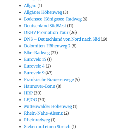
Allgäu
(1)
Allgäuer Höhenweg
(3)
Bodensee-Königssee-Radweg
(6)
Deutschland SüdWest
(11)
DKHV Promotion Tour
(26)
DNS – Deutschland von Nord nach Süd
(19)
Dolomiten-Höhenweg 2
(8)
Elbe-Radweg
(23)
Eurovelo 15
(1)
Eurovelo 4
(2)
Eurovelo 9
(47)
Fränkische Brauereiwege
(5)
Hannover-Bonn
(8)
HRP
(30)
LEJOG
(30)
Mittenwalder Höhenweg
(1)
Rhein-Nahe-Alsenz
(2)
Rheinradweg
(1)
Sieben auf einen Streich
(1)