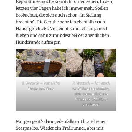
Reparaturversuche könnt ihr unten sehen. In den
letzten vier Tagen habe ich immer mehr Stellen
beobachtet, die sich auch schon „in Stellung
brachten“. Die Schuhe habe ich ebenfalls nach
Hause geschickt. Vielleicht kann ich sie ja noch
kleben und dann zumindest bei der abendlichen
Hunderunde auftragen.
1. Versuch – hat nicht
2. Versuch – hat auch
lange gehalten
nicht lange gehalten,
aber zumindest ein
weiteres Abreißen
erschwert
Morgen geht’s dann jedenfalls mit brandneuen
Scarpas los. Wieder ein Trailrunner, aber mit