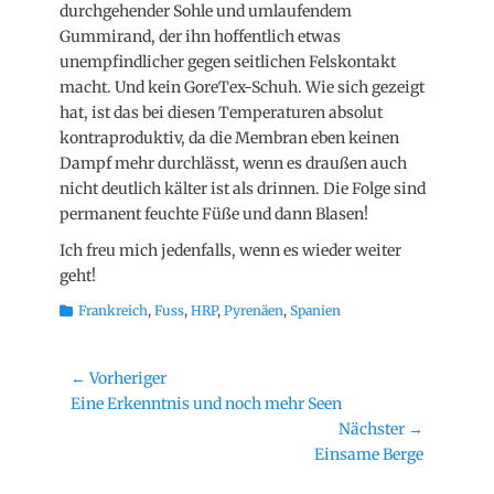
durchgehender Sohle und umlaufendem
Gummirand, der ihn hoffentlich etwas
unempfindlicher gegen seitlichen Felskontakt
macht. Und kein GoreTex-Schuh. Wie sich gezeigt
hat, ist das bei diesen Temperaturen absolut
kontraproduktiv, da die Membran eben keinen
Dampf mehr durchlässt, wenn es draußen auch
nicht deutlich kälter ist als drinnen. Die Folge sind
permanent feuchte Füße und dann Blasen!
Ich freu mich jedenfalls, wenn es wieder weiter
geht!
Kategorien
Frankreich
,
Fuss
,
HRP
,
Pyrenäen
,
Spanien
Beitragsnavigation
← Vorheriger
Vorheriger
Eine Erkenntnis und noch mehr Seen
Beitrag:
Nächster →
Nächster
Einsame Berge
Beitrag: