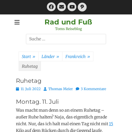
Zum
Facebook
E-
Pfad
Inhalt
Mail
YouTube
springen
Rad und Fuß
Toms Reiseblog
Suchen
nach:
Start
»
Länder
»
Frankreich
»
Ruhetag
Ruhetag
Posted
Autor
11. Juli 2022
Thomas Meier
3 Kommentare
on
Montag. 11. Juli
Was macht man denn so an einem Ruhetag –
außer Ruhe halten? Naja, das eigentlich gerade
nicht. Nur, das ich halt mal einen Tag nicht mit
15
Kilo auf dem Rücken durch die Gegend laufe.