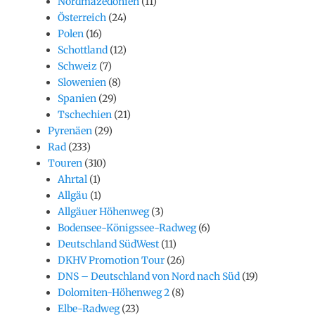
Nordmazedonien
(11)
Österreich
(24)
Polen
(16)
Schottland
(12)
Schweiz
(7)
Slowenien
(8)
Spanien
(29)
Tschechien
(21)
Pyrenäen
(29)
Rad
(233)
Touren
(310)
Ahrtal
(1)
Allgäu
(1)
Allgäuer Höhenweg
(3)
Bodensee-Königssee-Radweg
(6)
Deutschland SüdWest
(11)
DKHV Promotion Tour
(26)
DNS – Deutschland von Nord nach Süd
(19)
Dolomiten-Höhenweg 2
(8)
Elbe-Radweg
(23)