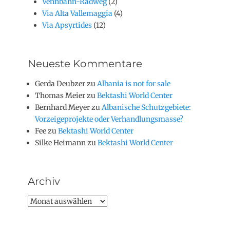
Vennbahn-Radweg
(2)
Via Alta Vallemaggia
(4)
Via Apsyrtides
(12)
Neueste Kommentare
Gerda Deubzer
zu
Albania is not for sale
Thomas Meier
zu
Bektashi World Center
Bernhard Meyer
zu
Albanische Schutzgebiete:
Vorzeigeprojekte oder Verhandlungsmasse?
Fee
zu
Bektashi World Center
Silke Heimann
zu
Bektashi World Center
Archiv
Archiv