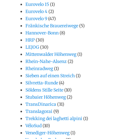
Eurovelo 15
(1)
Eurovelo 4
(2)
Eurovelo 9
(47)
Fränkische Brauereiwege
(5)
Hannover-Bonn
(8)
HRP
(30)
LEJOG
(30)
Mittenwalder Höhenweg
(1)
Rhein-Nahe-Alsenz
(2)
Rheinradweg
(1)
Sieben auf einen Streich
(1)
Silvretta-Runde
(4)
Söldens Stille Seite
(10)
Stubaier Höhenweg
(2)
TransDinarica
(31)
Translagorai
(9)
Trekking dei laghetti alpini
(1)
VéloSud
(10)
Venediger-Höhenweg
(1)