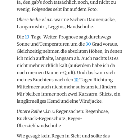
Ja, den gab’s doch tatsächlich noch, und nicht zu
wenig. Folgendes seht ihr auf dem Foto:
Obere Reihe v.l.n.r.:
warme Sachen: Daunenjacke,
Langarmshirt, Leggins, Handschuhe.
Die
10
-Tage-Wetter-Prognose sagt durchwegs
Sonne und Temperaturen um die
30
Grad voraus.
Gleichzeitig nehmen die absoluten Höhen, in denen
ich mich aufhalte, langsam ab. Auch nachts ist es
nicht mehr wirklich kalt (außerdem habe ich da
noch meinen Daunen-Quilt). Und das kann sich
meines Erachtens nach den
10
Tagen Richtung
Mittelmeer auch nicht mehr substanziell ändern.
Mir bleiben immer noch zwei Kurzarm-Shirts, ein
langärmeliges Hemd und eine Windjacke.
Untere Reihe v.l.n.r.:
Regensachen: Regenhose,
Rucksack-Regenschutz, Regen-
Überziehhandschuhe
Wie gesagt: kein Regen in Sicht und sollte das