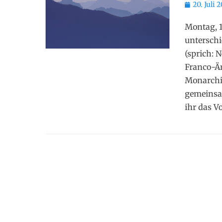
Posted
20. Juli 
on
Montag, 1
untersch
(sprich: 
Franco-Är
Monarchie
gemeinsam
ihr das Vo