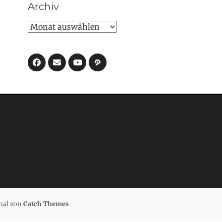
Archiv
Archiv
Facebook
E-
Pfad
Mail
YouTube
nal von
Catch Themes