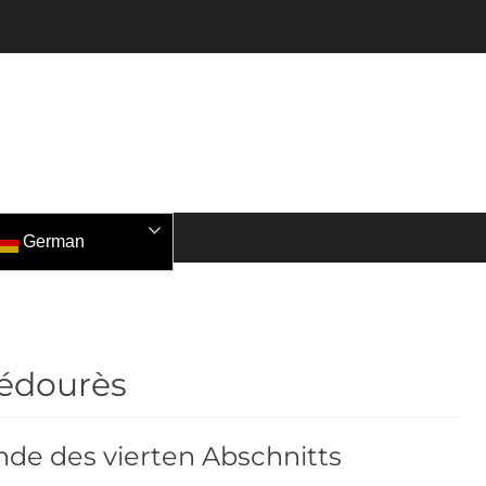
German
édourès
nde des vierten Abschnitts