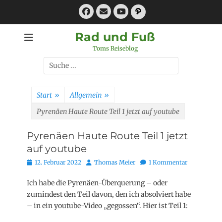
Zum
Facebook
E-
Pfad
Inhalt
Mail
YouTube
springen
Rad und Fuß
Toms Reiseblog
Suchen
nach:
Start
»
Allgemein
»
Pyrenäen Haute Route Teil 1 jetzt auf youtube
Pyrenäen Haute Route Teil 1 jetzt
auf youtube
Posted
Autor
12. Februar 2022
Thomas Meier
1 Kommentar
on
Ich habe die Pyrenäen-Überquerung – oder
zumindest den Teil davon, den ich absolviert habe
– in ein youtube-Video „gegossen“. Hier ist Teil 1: