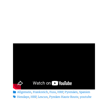
Kategorien
Schlagwort
Allgemein
,
Frankreich
,
Fuss
,
HRP
,
Pyrenäen
,
Spanien
Hendaye
,
HRP
,
Lescun
,
Pyreäen Haute Route
,
youtube