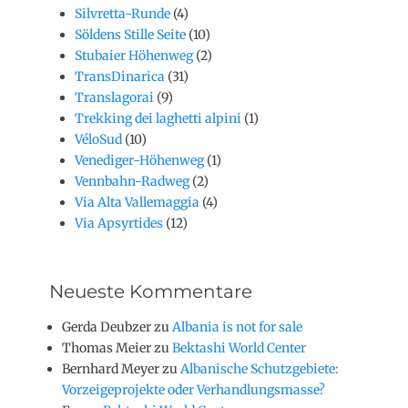
Silvretta-Runde
(4)
Söldens Stille Seite
(10)
Stubaier Höhenweg
(2)
TransDinarica
(31)
Translagorai
(9)
Trekking dei laghetti alpini
(1)
VéloSud
(10)
Venediger-Höhenweg
(1)
Vennbahn-Radweg
(2)
Via Alta Vallemaggia
(4)
Via Apsyrtides
(12)
Neueste Kommentare
Gerda Deubzer
zu
Albania is not for sale
Thomas Meier
zu
Bektashi World Center
Bernhard Meyer
zu
Albanische Schutzgebiete:
Vorzeigeprojekte oder Verhandlungsmasse?