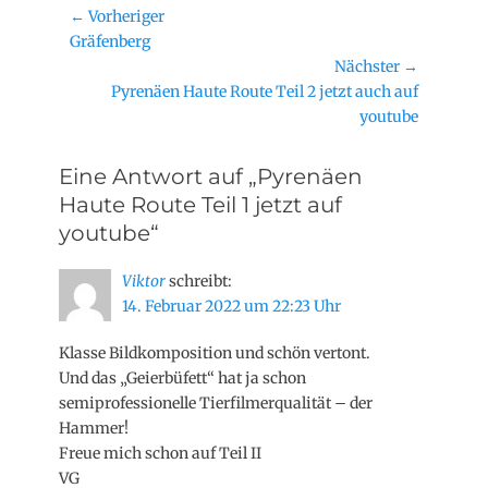
Beitragsnavigation
← Vorheriger
Vorheriger
Gräfenberg
Beitrag:
Nächster →
Nächster
Pyrenäen Haute Route Teil 2 jetzt auch auf
Beitrag:
youtube
Eine Antwort auf „Pyrenäen
Haute Route Teil 1 jetzt auf
youtube“
Viktor
schreibt:
14. Februar 2022 um 22:23 Uhr
Klasse Bildkomposition und schön vertont.
Und das „Geierbüfett“ hat ja schon
semiprofessionelle Tierfilmerqualität – der
Hammer!
Freue mich schon auf Teil II
VG