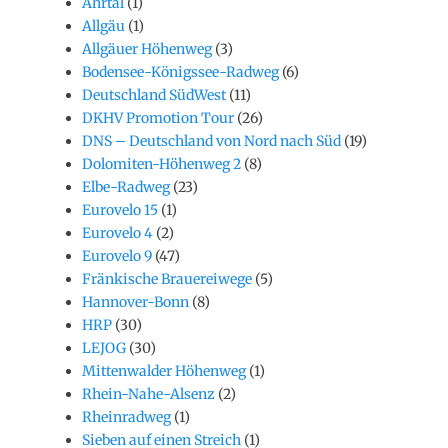
Ahrtal
(1)
Allgäu
(1)
Allgäuer Höhenweg
(3)
Bodensee-Königssee-Radweg
(6)
Deutschland SüdWest
(11)
DKHV Promotion Tour
(26)
DNS – Deutschland von Nord nach Süd
(19)
Dolomiten-Höhenweg 2
(8)
Elbe-Radweg
(23)
Eurovelo 15
(1)
Eurovelo 4
(2)
Eurovelo 9
(47)
Fränkische Brauereiwege
(5)
Hannover-Bonn
(8)
HRP
(30)
LEJOG
(30)
Mittenwalder Höhenweg
(1)
Rhein-Nahe-Alsenz
(2)
Rheinradweg
(1)
Sieben auf einen Streich
(1)