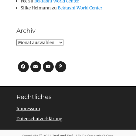
Fee
zu
Bektashi World Center
Silke Heimann
zu
Bektashi World Center
Archiv
Archiv
Facebook
E-
YouTube
Pfad
Mail
Rechtliches
Impressum
Datenschutzerklärung
Copyright © 2026
Rad und Fuß
. Alle Rechte vorbehalten.