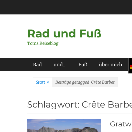
Zum
Inhalt
springen
Rad und Fuß
Toms Reiseblog
Primäres Menü
Rad
und…
Fuß
über mich
Start
»
Beiträge getagged
Crête Barbet
Schlagwort:
Crête Barb
Gratw