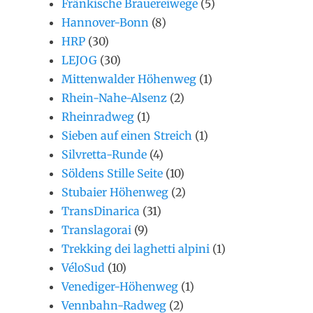
Fränkische Brauereiwege
(5)
Hannover-Bonn
(8)
HRP
(30)
LEJOG
(30)
Mittenwalder Höhenweg
(1)
Rhein-Nahe-Alsenz
(2)
Rheinradweg
(1)
Sieben auf einen Streich
(1)
Silvretta-Runde
(4)
Söldens Stille Seite
(10)
Stubaier Höhenweg
(2)
TransDinarica
(31)
Translagorai
(9)
Trekking dei laghetti alpini
(1)
VéloSud
(10)
Venediger-Höhenweg
(1)
Vennbahn-Radweg
(2)