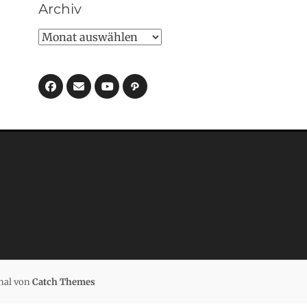
Archiv
Archiv
Facebook
E-
Pfad
Mail
YouTube
nal von
Catch Themes