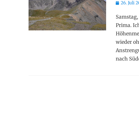
Posted
26. Juli 
on
Samstag, 
Prima. Ic
Höhenmete
wieder o
Anstrengu
nach Südo