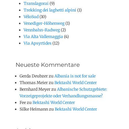
Translagorai
(9)
Trekking dei laghetti alpini
(1)
VéloSud
(10)
Venediger-Höhenweg
(1)
Vennbahn-Radweg
(2)
Via Alta Vallemaggia
(4)
Via Apsyrtides
(12)
Neueste Kommentare
Gerda Deubzer
zu
Albania is not for sale
Thomas Meier
zu
Bektashi World Center
Bernhard Meyer
zu
Albanische Schutzgebiete:
Vorzeigeprojekte oder Verhandlungsmasse?
Fee
zu
Bektashi World Center
Silke Heimann
zu
Bektashi World Center