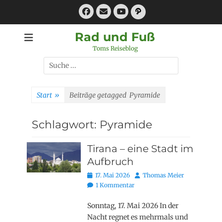
Zum
Facebook
E-
Pfad
Inhalt
Mail
YouTube
springen
Rad und Fuß
Toms Reiseblog
Suchen
nach:
Start
»
Beiträge getagged
Pyramide
Schlagwort:
Pyramide
Tirana – eine Stadt im
Aufbruch
Posted
Autor
17. Mai 2026
Thomas Meier
on
1 Kommentar
Sonntag, 17. Mai 2026 In der
Nacht regnet es mehrmals und