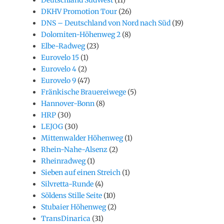
DKHV Promotion Tour
(26)
DNS – Deutschland von Nord nach Süd
(19)
Dolomiten-Höhenweg 2
(8)
Elbe-Radweg
(23)
Eurovelo 15
(1)
Eurovelo 4
(2)
Eurovelo 9
(47)
Fränkische Brauereiwege
(5)
Hannover-Bonn
(8)
HRP
(30)
LEJOG
(30)
Mittenwalder Höhenweg
(1)
Rhein-Nahe-Alsenz
(2)
Rheinradweg
(1)
Sieben auf einen Streich
(1)
Silvretta-Runde
(4)
Söldens Stille Seite
(10)
Stubaier Höhenweg
(2)
TransDinarica
(31)