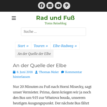
Zum
Facebook
E-
Pfad
Inhalt
Mail
YouTube
springen
Rad und Fuß
Toms Reiseblog
Suchen
nach:
Start
»
Touren
»
Elbe-Radweg
»
An der Quelle der Elbe
An der Quelle der Elbe
Posted
Autor
8. Juni 2018
Thomas Meier
Kommentar
on
hinterlassen
Nur 20 Minuten zu Fuß nach Horni Misecky, sagt
unser Vermieter. Prima, dann kriegen wir ja noch
den Bus um 9:15 zur Vrbatova bouda, unserem
heutigen Ausgangspunkt. Der nächste Bus fährt