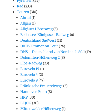
Pyrenäen
(29)
Rad
(233)
Touren
(310)
Ahrtal
(1)
Allgäu
(1)
Allgäuer Höhenweg
(3)
Bodensee-Königssee-Radweg
(6)
Deutschland SüdWest
(11)
DKHV Promotion Tour
(26)
DNS – Deutschland von Nord nach Süd
(19)
Dolomiten-Höhenweg 2
(8)
Elbe-Radweg
(23)
Eurovelo 15
(1)
Eurovelo 4
(2)
Eurovelo 9
(47)
Fränkische Brauereiwege
(5)
Hannover-Bonn
(8)
HRP
(30)
LEJOG
(30)
Mittenwalder Höhenweg
(1)