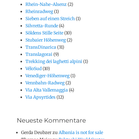
Rhein-Nahe-Alsenz
(2)
Rheinradweg
(1)
Sieben auf einen Streich
(1)
Silvretta-Runde
(4)
Söldens Stille Seite
(10)
Stubaier Höhenweg
(2)
TransDinarica
(31)
Translagorai
(9)
Trekking dei laghetti alpini
(1)
VéloSud
(10)
Venediger-Höhenweg
(1)
Vennbahn-Radweg
(2)
Via Alta Vallemaggia
(4)
Via Apsyrtides
(12)
Neueste Kommentare
Gerda Deubzer
zu
Albania is not for sale