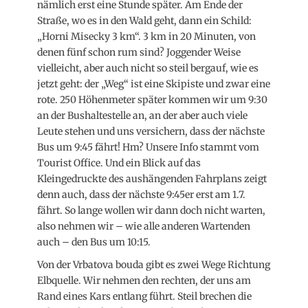
nämlich erst eine Stunde später. Am Ende der
Straße, wo es in den Wald geht, dann ein Schild:
„Horni Misecky 3 km“. 3 km in 20 Minuten, von
denen fünf schon rum sind? Joggender Weise
vielleicht, aber auch nicht so steil bergauf, wie es
jetzt geht: der „Weg“ ist eine Skipiste und zwar eine
rote. 250 Höhenmeter später kommen wir um 9:30
an der Bushaltestelle an, an der aber auch viele
Leute stehen und uns versichern, dass der nächste
Bus um 9:45 fährt! Hm? Unsere Info stammt vom
Tourist Office. Und ein Blick auf das
Kleingedruckte des aushängenden Fahrplans zeigt
denn auch, dass der nächste 9:45er erst am 1.7.
fährt. So lange wollen wir dann doch nicht warten,
also nehmen wir – wie alle anderen Wartenden
auch – den Bus um 10:15.
Von der Vrbatova bouda gibt es zwei Wege Richtung
Elbquelle. Wir nehmen den rechten, der uns am
Rand eines Kars entlang führt. Steil brechen die