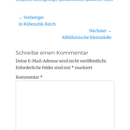
Beitragsnavigation
← Vorheriger
Vorheriger
In Rübezahls Reich
Beitrag:
Nächster →
Nächster
Altböhmische Kleinstädte
Beitrag:
Schreibe einen Kommentar
Deine E-Mail-Adresse wird nicht veröffentlicht.
Erforderliche Felder sind mit
*
markiert
Kommentar
*