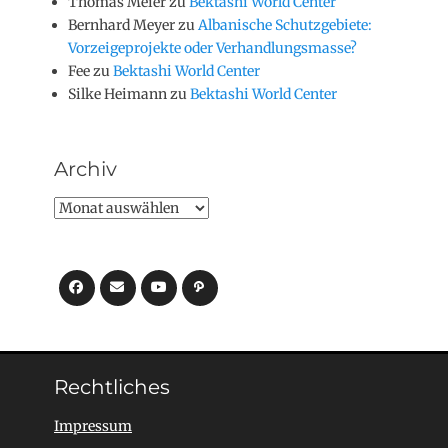
Thomas Meier
zu
Bektashi World Center
Bernhard Meyer
zu
Albanische Schutzgebiete:
Vorzeigeprojekte oder Verhandlungsmasse?
Fee
zu
Bektashi World Center
Silke Heimann
zu
Bektashi World Center
Archiv
Archiv
Facebook
E-
YouTube
Pfad
Mail
Rechtliches
Impressum