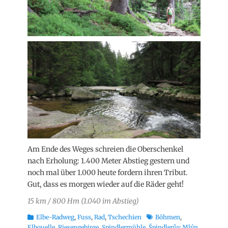
Am Ende des Weges schreien die Oberschenkel
nach Erholung: 1.400 Meter Abstieg gestern und
noch mal über 1.000 heute fordern ihren Tribut.
Gut, dass es morgen wieder auf die Räder geht!
15 km / 800 Hm (1.040 im Abstieg)
Kategorien
Schlagworte
Elbe-Radweg
,
Fuss
,
Rad
,
Tschechien
Böhmen
,
Elbquelle
,
Riesengebirge
,
Spindlermühle
,
Špindlerův Mlýn