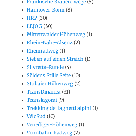
Fränkische Brauereiwege
(5)
Hannover-Bonn
(8)
HRP
(30)
LEJOG
(30)
Mittenwalder Höhenweg
(1)
Rhein-Nahe-Alsenz
(2)
Rheinradweg
(1)
Sieben auf einen Streich
(1)
Silvretta-Runde
(4)
Söldens Stille Seite
(10)
Stubaier Höhenweg
(2)
TransDinarica
(31)
Translagorai
(9)
Trekking dei laghetti alpini
(1)
VéloSud
(10)
Venediger-Höhenweg
(1)
Vennbahn-Radweg
(2)