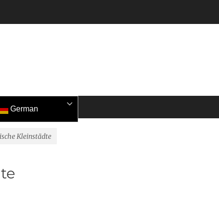
German
sche Kleinstädte
te