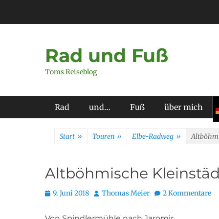
Zum
Inhalt
springen
Rad und Fuß
Toms Reiseblog
Primäres Menü
Rad
und…
Fuß
über mich
Start
»
Touren
»
Elbe-Radweg
»
Altböhmi
Altböhmische Kleinstäd
Posted
Autor
9. Juni 2018
Thomas Meier
2 Kommentare
on
Von Spindlermühle nach Jaromir