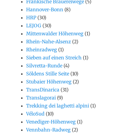
Fränkische Brauereiwege
(5)
Hannover-Bonn
(8)
HRP
(30)
LEJOG
(30)
Mittenwalder Höhenweg
(1)
Rhein-Nahe-Alsenz
(2)
Rheinradweg
(1)
Sieben auf einen Streich
(1)
Silvretta-Runde
(4)
Söldens Stille Seite
(10)
Stubaier Höhenweg
(2)
TransDinarica
(31)
Translagorai
(9)
Trekking dei laghetti alpini
(1)
VéloSud
(10)
Venediger-Höhenweg
(1)
Vennbahn-Radweg
(2)