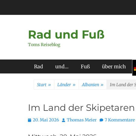
Zum
Inhalt
springen
Rad und Fuß
Toms Reiseblog
Primäres Menü
Rad
und…
Fuß
über mich
Start
»
Länder
»
Albanien
»
Im Land der 
Im Land der Skipetaren
Posted
Autor
20. Mai 2026
Thomas Meier
7 Kommentare
on