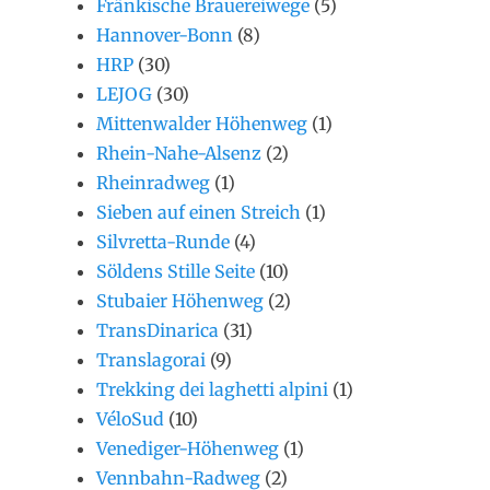
Fränkische Brauereiwege
(5)
Hannover-Bonn
(8)
HRP
(30)
LEJOG
(30)
Mittenwalder Höhenweg
(1)
Rhein-Nahe-Alsenz
(2)
Rheinradweg
(1)
Sieben auf einen Streich
(1)
Silvretta-Runde
(4)
Söldens Stille Seite
(10)
Stubaier Höhenweg
(2)
TransDinarica
(31)
Translagorai
(9)
Trekking dei laghetti alpini
(1)
VéloSud
(10)
Venediger-Höhenweg
(1)
Vennbahn-Radweg
(2)