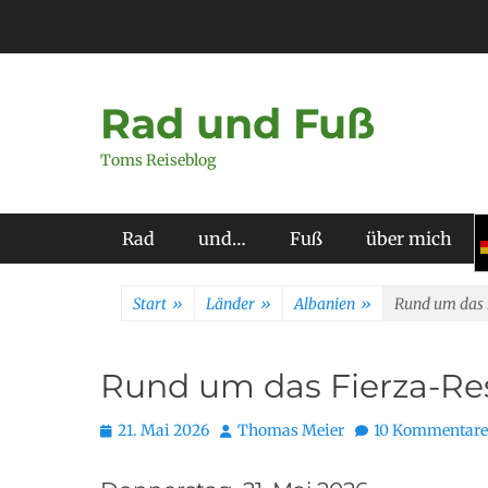
Zum
Inhalt
springen
Rad und Fuß
Toms Reiseblog
Primäres Menü
Rad
und…
Fuß
über mich
Start
»
Länder
»
Albanien
»
Rund um das 
Rund um das Fierza-Res
Posted
Autor
21. Mai 2026
Thomas Meier
10 Kommentare
on