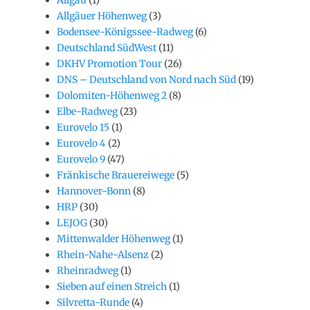
Allgäuer Höhenweg
(3)
Bodensee-Königssee-Radweg
(6)
Deutschland SüdWest
(11)
DKHV Promotion Tour
(26)
DNS – Deutschland von Nord nach Süd
(19)
Dolomiten-Höhenweg 2
(8)
Elbe-Radweg
(23)
Eurovelo 15
(1)
Eurovelo 4
(2)
Eurovelo 9
(47)
Fränkische Brauereiwege
(5)
Hannover-Bonn
(8)
HRP
(30)
LEJOG
(30)
Mittenwalder Höhenweg
(1)
Rhein-Nahe-Alsenz
(2)
Rheinradweg
(1)
Sieben auf einen Streich
(1)
Silvretta-Runde
(4)