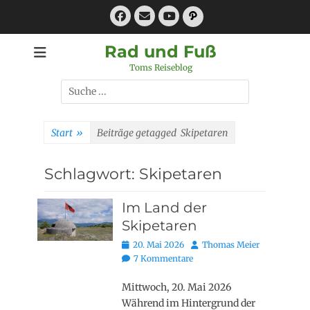
Zum
Facebook
E-
Pfad
Inhalt
Mail
YouTube
springen
Rad und Fuß
Toms Reiseblog
Suchen
nach:
Start
»
Beiträge getagged
Skipetaren
Schlagwort:
Skipetaren
Im Land der
Skipetaren
Posted
Autor
20. Mai 2026
Thomas Meier
on
7 Kommentare
Mittwoch, 20. Mai 2026
Während im Hintergrund der