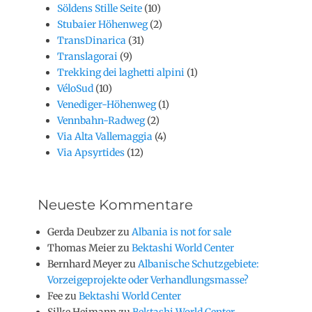
Söldens Stille Seite
(10)
Stubaier Höhenweg
(2)
TransDinarica
(31)
Translagorai
(9)
Trekking dei laghetti alpini
(1)
VéloSud
(10)
Venediger-Höhenweg
(1)
Vennbahn-Radweg
(2)
Via Alta Vallemaggia
(4)
Via Apsyrtides
(12)
Neueste Kommentare
Gerda Deubzer
zu
Albania is not for sale
Thomas Meier
zu
Bektashi World Center
Bernhard Meyer
zu
Albanische Schutzgebiete:
Vorzeigeprojekte oder Verhandlungsmasse?
Fee
zu
Bektashi World Center
Silke Heimann
zu
Bektashi World Center