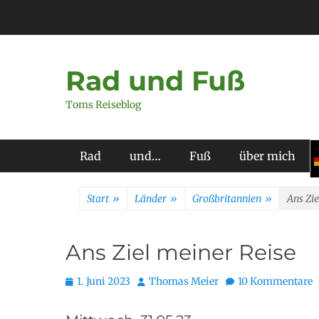
Zum
Inhalt
springen
Rad und Fuß
Toms Reiseblog
Primäres Menü
Rad
und…
Fuß
über mich
Start
»
Länder
»
Großbritannien
»
Ans Zie
Ans Ziel meiner Reise
Posted
Autor
1. Juni 2023
Thomas Meier
10 Kommentare
on