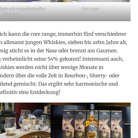
bare wie unspektakuläre
Das Lager
Eingang
ich kann die core range, immerhin fünf verschiedene
n allesamt jungen Whiskies, sieben bis zehn Jahre alt,
ig sticht es in der Nase oder brennt am Gaumen.
n verheimlicht seine 54% gekonnt! Interessant auch,
iskies werden nicht über wenige Monate in
ern über die volle Zeit in Bourbon-, Sherry- oder
eßend gemischt. Das ergibt sehr harmonische und
definitiv eine Entdeckung!