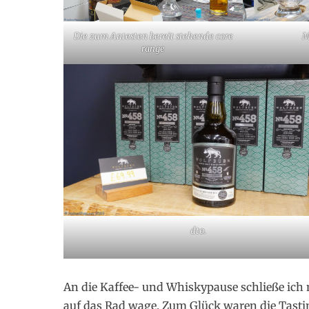
Die zum Antesten bereit stehende core
M
range
dto.
An die Kaffee- und Whiskypause schließe ich 
auf das Rad wage. Zum Glück waren die Tastin