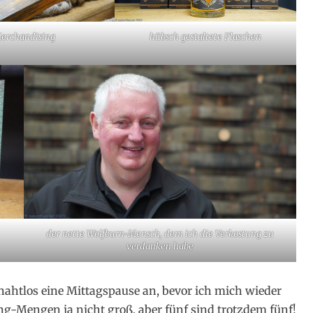
erchandising
hübsch gestaltete Flaschen
der nette Wolfburn-Mensch, dem ich die Verkostung zu
verdanken habe
nahtlos eine Mittagspause an, bevor ich mich wieder
g-Mengen ja nicht groß, aber fünf sind trotzdem fünf!