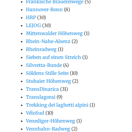
Fränkische Brauereiwege
(5)
Hannover-Bonn
(8)
HRP
(30)
LEJOG
(30)
Mittenwalder Höhenweg
(1)
Rhein-Nahe-Alsenz
(2)
Rheinradweg
(1)
Sieben auf einen Streich
(1)
Silvretta-Runde
(4)
Söldens Stille Seite
(10)
Stubaier Höhenweg
(2)
TransDinarica
(31)
Translagorai
(9)
Trekking dei laghetti alpini
(1)
VéloSud
(10)
Venediger-Höhenweg
(1)
Vennbahn-Radweg
(2)