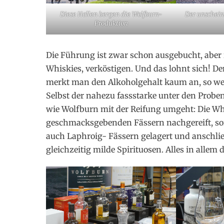
Diese Hallen bergen die Wolfburn-
Der unschein
Produktion
Die Führung ist zwar schon ausgebucht, aber 
Whiskies, verköstigen. Und das lohnt sich! De
merkt man den Alkoholgehalt kaum an, so wen
Selbst der nahezu fassstarke unter den Probe
wie Wolfburn mit der Reifung umgeht: Die Wh
geschmacksgebenden Fässern nachgereift, sond
auch Laphroig- Fässern gelagert und anschli
gleichzeitig milde Spirituosen. Alles in allem 