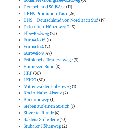
Bodensee-Königssee-Radweg
(6)
Deutschland SüdWest
(11)
DKHV Promotion Tour
(26)
DNS – Deutschland von Nord nach Süd
(19)
Dolomiten-Höhenweg 2
(8)
Elbe-Radweg
(23)
Eurovelo 15
(1)
Eurovelo 4
(2)
Eurovelo 9
(47)
Fränkische Brauereiwege
(5)
Hannover-Bonn
(8)
HRP
(30)
LEJOG
(30)
Mittenwalder Höhenweg
(1)
Rhein-Nahe-Alsenz
(2)
Rheinradweg
(1)
Sieben auf einen Streich
(1)
Silvretta-Runde
(4)
Söldens Stille Seite
(10)
Stubaier Höhenweg
(2)