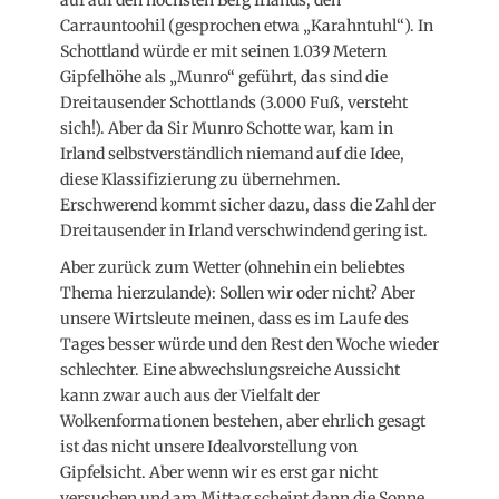
auf auf den höchsten Berg Irlands, den
Carrauntoohil (gesprochen etwa „Karahntuhl“). In
Schottland würde er mit seinen 1.039 Metern
Gipfelhöhe als „Munro“ geführt, das sind die
Dreitausender Schottlands (3.000 Fuß, versteht
sich!). Aber da Sir Munro Schotte war, kam in
Irland selbstverständlich niemand auf die Idee,
diese Klassifizierung zu übernehmen.
Erschwerend kommt sicher dazu, dass die Zahl der
Dreitausender in Irland verschwindend gering ist.
Aber zurück zum Wetter (ohnehin ein beliebtes
Thema hierzulande): Sollen wir oder nicht? Aber
unsere Wirtsleute meinen, dass es im Laufe des
Tages besser würde und den Rest den Woche wieder
schlechter. Eine abwechslungsreiche Aussicht
kann zwar auch aus der Vielfalt der
Wolkenformationen bestehen, aber ehrlich gesagt
ist das nicht unsere Idealvorstellung von
Gipfelsicht. Aber wenn wir es erst gar nicht
versuchen und am Mittag scheint dann die Sonne