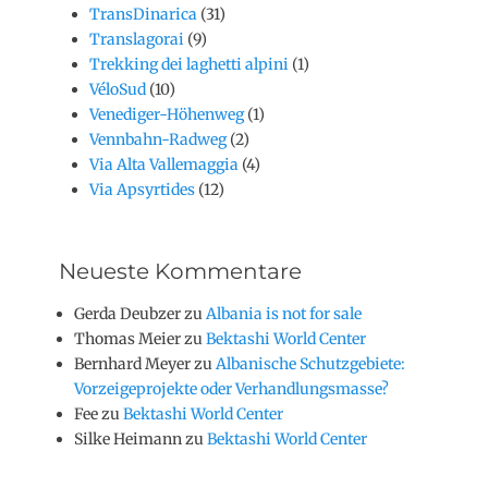
TransDinarica
(31)
Translagorai
(9)
Trekking dei laghetti alpini
(1)
VéloSud
(10)
Venediger-Höhenweg
(1)
Vennbahn-Radweg
(2)
Via Alta Vallemaggia
(4)
Via Apsyrtides
(12)
Neueste Kommentare
Gerda Deubzer
zu
Albania is not for sale
Thomas Meier
zu
Bektashi World Center
Bernhard Meyer
zu
Albanische Schutzgebiete:
Vorzeigeprojekte oder Verhandlungsmasse?
Fee
zu
Bektashi World Center
Silke Heimann
zu
Bektashi World Center