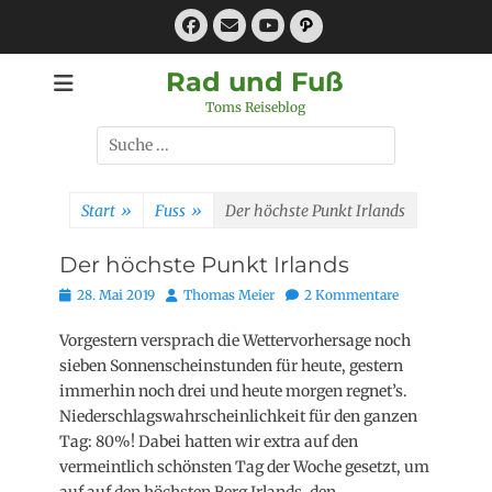
Zum
Facebook
E-
Pfad
Inhalt
Mail
YouTube
springen
Rad und Fuß
Toms Reiseblog
Suchen
nach:
Start
»
Fuss
»
Der höchste Punkt Irlands
Der höchste Punkt Irlands
Posted
Autor
28. Mai 2019
Thomas Meier
2 Kommentare
on
Vorgestern versprach die Wettervorhersage noch
sieben Sonnenscheinstunden für heute, gestern
immerhin noch drei und heute morgen regnet’s.
Niederschlagswahrscheinlichkeit für den ganzen
Tag: 80%! Dabei hatten wir extra auf den
vermeintlich schönsten Tag der Woche gesetzt, um