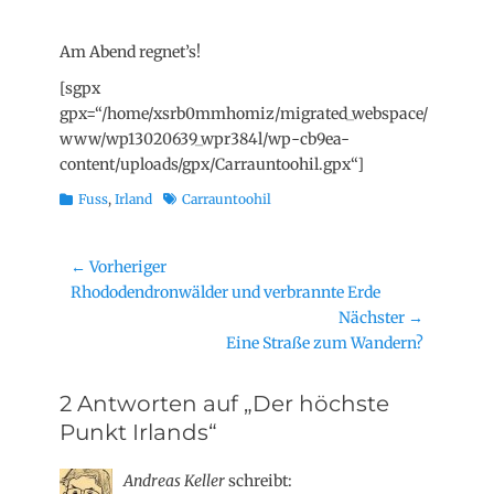
Am Abend regnet’s!
[sgpx
gpx=“/home/xsrb0mmhomiz/migrated_webspace/
www/wp13020639_wpr384l/wp-cb9ea-
content/uploads/gpx/Carrauntoohil.gpx“]
Kategorien
Schlagworte
Fuss
,
Irland
Carrauntoohil
Beitragsnavigation
← Vorheriger
Vorheriger
Rhododendronwälder und verbrannte Erde
Beitrag:
Nächster →
Nächster
Eine Straße zum Wandern?
Beitrag:
2 Antworten auf „Der höchste
Punkt Irlands“
Andreas Keller
schreibt: