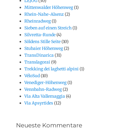
LEJOG
(30)
Mittenwalder Höhenweg
(1)
Rhein-Nahe-Alsenz
(2)
Rheinradweg
(1)
Sieben auf einen Streich
(1)
Silvretta-Runde
(4)
Söldens Stille Seite
(10)
Stubaier Höhenweg
(2)
TransDinarica
(31)
Translagorai
(9)
Trekking dei laghetti alpini
(1)
VéloSud
(10)
Venediger-Höhenweg
(1)
Vennbahn-Radweg
(2)
Via Alta Vallemaggia
(4)
Via Apsyrtides
(12)
Neueste Kommentare