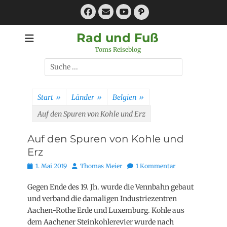
Zum
Facebook
E-
Pfad
Inhalt
Mail
YouTube
springen
Rad und Fuß
Toms Reiseblog
Suchen
nach:
Start
»
Länder
»
Belgien
»
Auf den Spuren von Kohle und Erz
Auf den Spuren von Kohle und
Erz
Posted
Autor
1. Mai 2019
Thomas Meier
1 Kommentar
on
Gegen Ende des 19. Jh. wurde die Vennbahn gebaut
und verband die damaligen Industriezentren
Aachen-Rothe Erde und Luxemburg. Kohle aus
dem Aachener Steinkohlerevier wurde nach