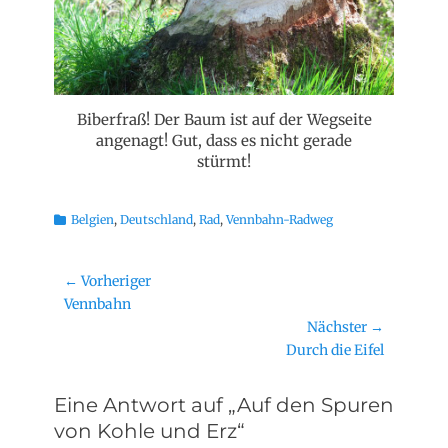
Biberfraß! Der Baum ist auf der Wegseite
angenagt! Gut, dass es nicht gerade
stürmt!
Kategorien
Belgien
,
Deutschland
,
Rad
,
Vennbahn-Radweg
Beitragsnavigation
← Vorheriger
Vorheriger
Vennbahn
Beitrag:
Nächster →
Nächster
Durch die Eifel
Beitrag:
Eine Antwort auf „Auf den Spuren
von Kohle und Erz“