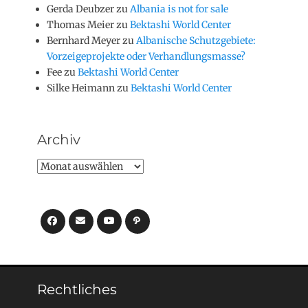
Gerda Deubzer
zu
Albania is not for sale
Thomas Meier
zu
Bektashi World Center
Bernhard Meyer
zu
Albanische Schutzgebiete:
Vorzeigeprojekte oder Verhandlungsmasse?
Fee
zu
Bektashi World Center
Silke Heimann
zu
Bektashi World Center
Archiv
Archiv
Facebook
E-
YouTube
Pfad
Mail
Rechtliches