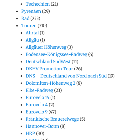
Tschechien
(21)
Pyrenäen
(29)
Rad
(233)
Touren
(310)
Ahrtal
(1)
Allgäu
(1)
Allgäuer Höhenweg
(3)
Bodensee-Königssee-Radweg
(6)
Deutschland SüdWest
(11)
DKHV Promotion Tour
(26)
DNS – Deutschland von Nord nach Süd
(19)
Dolomiten-Höhenweg 2
(8)
Elbe-Radweg
(23)
Eurovelo 15
(1)
Eurovelo 4
(2)
Eurovelo 9
(47)
Fränkische Brauereiwege
(5)
Hannover-Bonn
(8)
HRP
(30)