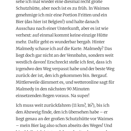
sehe ich mal wieder eine diesmal recht große
Schutzhütte, aber noch ist es zu früh. In Waimes
genehmige ich mir eine Portion Fritten und ein
Bier (das hier ist Belgien!) und halte danach
Ausschau nach einer Unterkunft, aber es ist wie
verhext: auf einmal kommt keine einzige Hütte
mehr. Dafür geht es wunderbar bergab. Hinter
Malmedy schaue ich auf die Karte. Malmedy? Das
liegt doch gar nicht an der Vennbahn, sondern weit
westlich davon! Erschreckt stelle ich fest, dass ich
irgendwo den Weg verpasst habe und der beste Weg
zurück der ist, den ich gekommen bin. Bergauf.
Mittlerweile dämmert es, und wetteronline sagt für
Malmedy in den nächsten 90 Minuten
einsetzenden Regen voraus. Na super!
Ich muss weit zurückfahren (11 km?, 16?), bis ich
den Abzweig finde, den ich übersehen habe – er
liegt genau an der großen Schutzhütte vor Waimes
– mein Bier lag also schon abseits des Weges! Und