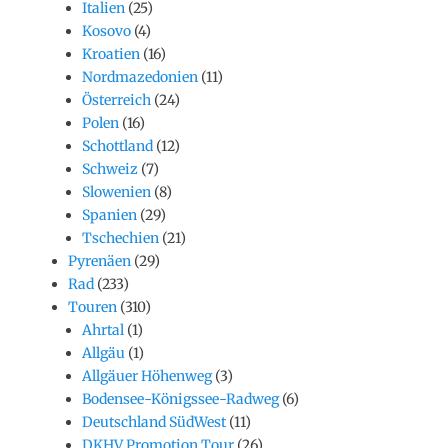
Italien
(25)
Kosovo
(4)
Kroatien
(16)
Nordmazedonien
(11)
Österreich
(24)
Polen
(16)
Schottland
(12)
Schweiz
(7)
Slowenien
(8)
Spanien
(29)
Tschechien
(21)
Pyrenäen
(29)
Rad
(233)
Touren
(310)
Ahrtal
(1)
Allgäu
(1)
Allgäuer Höhenweg
(3)
Bodensee-Königssee-Radweg
(6)
Deutschland SüdWest
(11)
DKHV Promotion Tour
(26)