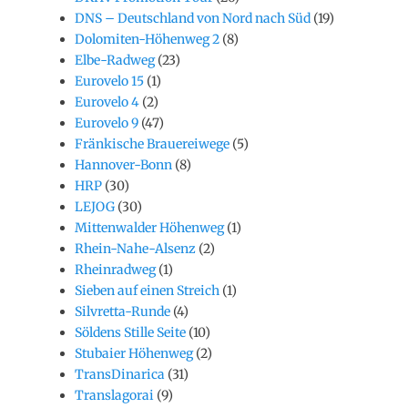
DNS – Deutschland von Nord nach Süd
(19)
Dolomiten-Höhenweg 2
(8)
Elbe-Radweg
(23)
Eurovelo 15
(1)
Eurovelo 4
(2)
Eurovelo 9
(47)
Fränkische Brauereiwege
(5)
Hannover-Bonn
(8)
HRP
(30)
LEJOG
(30)
Mittenwalder Höhenweg
(1)
Rhein-Nahe-Alsenz
(2)
Rheinradweg
(1)
Sieben auf einen Streich
(1)
Silvretta-Runde
(4)
Söldens Stille Seite
(10)
Stubaier Höhenweg
(2)
TransDinarica
(31)
Translagorai
(9)