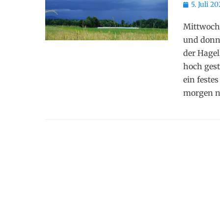
Posted
5. Juli 20
on
Mittwoch,
und donne
der Hagel
hoch gest
ein feste
morgen 