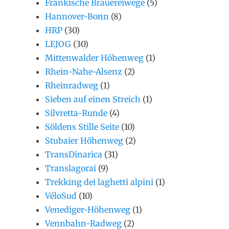
Fränkische Brauereiwege
(5)
Hannover-Bonn
(8)
HRP
(30)
LEJOG
(30)
Mittenwalder Höhenweg
(1)
Rhein-Nahe-Alsenz
(2)
Rheinradweg
(1)
Sieben auf einen Streich
(1)
Silvretta-Runde
(4)
Söldens Stille Seite
(10)
Stubaier Höhenweg
(2)
TransDinarica
(31)
Translagorai
(9)
Trekking dei laghetti alpini
(1)
VéloSud
(10)
Venediger-Höhenweg
(1)
Vennbahn-Radweg
(2)