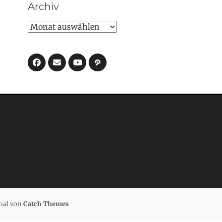
Archiv
Archiv
Facebook
E-
Pfad
Mail
YouTube
nal von
Catch Themes