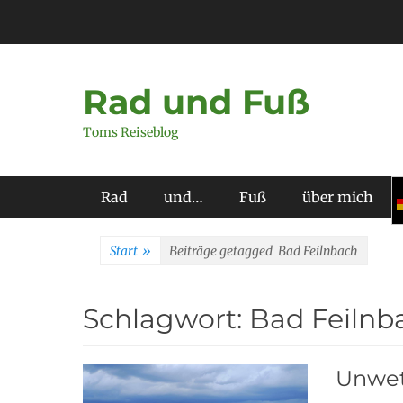
Zum
Inhalt
springen
Rad und Fuß
Toms Reiseblog
Primäres Menü
Rad
und…
Fuß
über mich
Start
»
Beiträge getagged
Bad Feilnbach
Schlagwort:
Bad Feilnb
Unwet