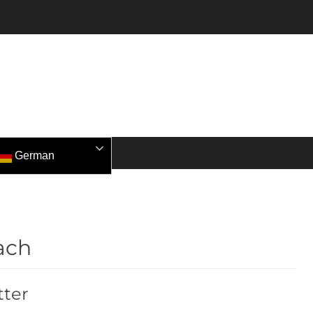
German
ach
ter