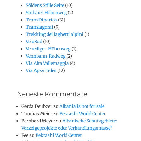
Söldens Stille Seite
(10)
Stubaier Höhenweg
(2)
TransDinarica
(31)
Translagorai
(9)
Trekking dei laghetti alpini
(1)
VéloSud
(10)
Venediger-Höhenweg
(1)
Vennbahn-Radweg
(2)
Via Alta Vallemaggia
(4)
Via Apsyrtides
(12)
Neueste Kommentare
Gerda Deubzer
zu
Albania is not for sale
Thomas Meier
zu
Bektashi World Center
Bernhard Meyer
zu
Albanische Schutzgebiete:
Vorzeigeprojekte oder Verhandlungsmasse?
Fee
zu
Bektashi World Center