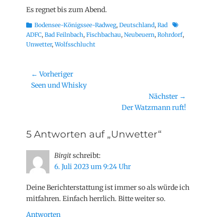
Es regnet bis zum Abend.
Kategorien
Schlagworte
Bodensee-Königssee-Radweg
,
Deutschland
,
Rad
ADFC
,
Bad Feilnbach
,
Fischbachau
,
Neubeuern
,
Rohrdorf
,
Unwetter
,
Wolfsschlucht
Beitragsnavigation
← Vorheriger
Vorheriger
Seen und Whisky
Beitrag:
Nächster →
Nächster
Der Watzmann ruft!
Beitrag:
5 Antworten auf „Unwetter“
Birgit
schreibt:
6. Juli 2023 um 9:24 Uhr
Deine Berichterstattung ist immer so als würde ich
mitfahren. Einfach herrlich. Bitte weiter so.
Antworten