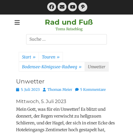
Zum
Facebook
E-
Pfad
Inhalt
Mail
YouTube
springen
Rad und Fuß
Toms Reiseblog
Suchen
nach:
Start
»
Touren
»
Bodensee-Königssee-Radweg
»
Unwetter
Unwetter
Posted
Autor
5. Juli 2023
Thomas Meier
5 Kommentare
on
Mittwoch, 5. Juli 2023
Mein Gott, was für ein Unwetter! Es blitzt und
donnert, der Regen verwischt zu hellgrauen
Schlieren, und der Hagel, der sich in einer Ecke des
Hoteleingangs Zentimeter hoch gestapelt hat,