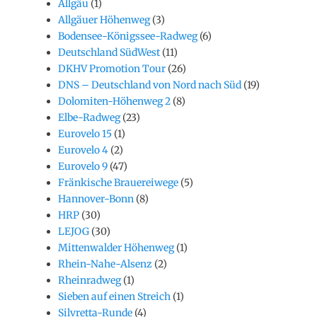
Allgäu
(1)
Allgäuer Höhenweg
(3)
Bodensee-Königssee-Radweg
(6)
Deutschland SüdWest
(11)
DKHV Promotion Tour
(26)
DNS – Deutschland von Nord nach Süd
(19)
Dolomiten-Höhenweg 2
(8)
Elbe-Radweg
(23)
Eurovelo 15
(1)
Eurovelo 4
(2)
Eurovelo 9
(47)
Fränkische Brauereiwege
(5)
Hannover-Bonn
(8)
HRP
(30)
LEJOG
(30)
Mittenwalder Höhenweg
(1)
Rhein-Nahe-Alsenz
(2)
Rheinradweg
(1)
Sieben auf einen Streich
(1)
Silvretta-Runde
(4)