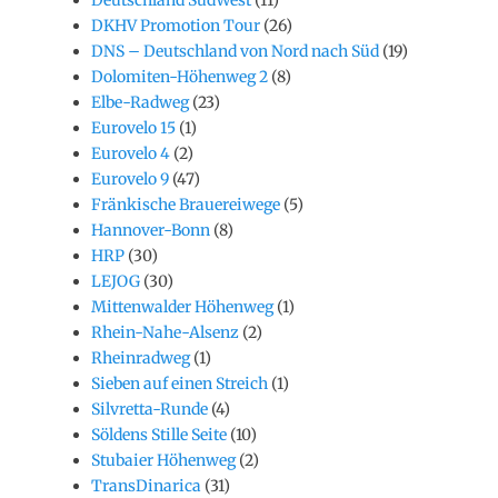
DKHV Promotion Tour
(26)
DNS – Deutschland von Nord nach Süd
(19)
Dolomiten-Höhenweg 2
(8)
Elbe-Radweg
(23)
Eurovelo 15
(1)
Eurovelo 4
(2)
Eurovelo 9
(47)
Fränkische Brauereiwege
(5)
Hannover-Bonn
(8)
HRP
(30)
LEJOG
(30)
Mittenwalder Höhenweg
(1)
Rhein-Nahe-Alsenz
(2)
Rheinradweg
(1)
Sieben auf einen Streich
(1)
Silvretta-Runde
(4)
Söldens Stille Seite
(10)
Stubaier Höhenweg
(2)
TransDinarica
(31)