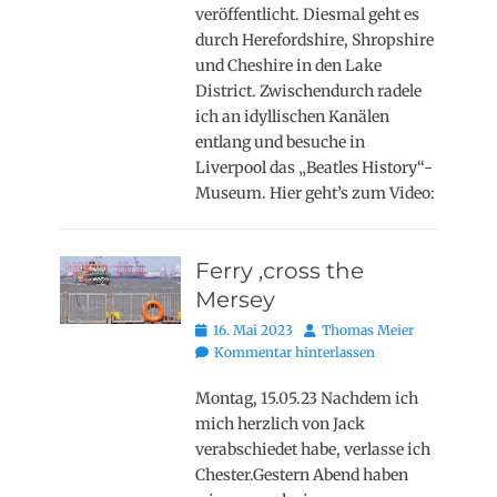
veröffentlicht. Diesmal geht es
durch Herefordshire, Shropshire
und Cheshire in den Lake
District. Zwischendurch radele
ich an idyllischen Kanälen
entlang und besuche in
Liverpool das „Beatles History“-
Museum. Hier geht’s zum Video:
Ferry ‚cross the
Mersey
Posted
Autor
16. Mai 2023
Thomas Meier
on
Kommentar hinterlassen
Montag, 15.05.23 Nachdem ich
mich herzlich von Jack
verabschiedet habe, verlasse ich
Chester.Gestern Abend haben