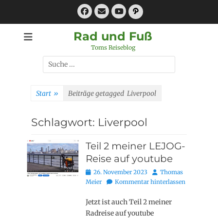
Zum
Facebook
E-
Pfad
Inhalt
Mail
YouTube
springen
Rad und Fuß
Toms Reiseblog
Suchen
nach:
Start
»
Beiträge getagged
Liverpool
Schlagwort:
Liverpool
Teil 2 meiner LEJOG-
Reise auf youtube
Posted
Autor
26. November 2023
Thomas
on
Meier
Kommentar hinterlassen
Jetzt ist auch Teil 2 meiner
Radreise auf youtube