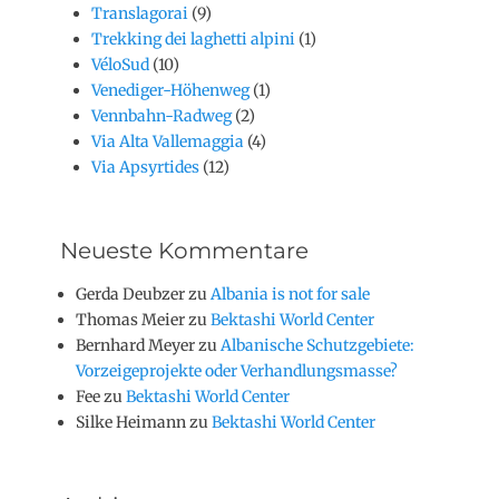
Translagorai
(9)
Trekking dei laghetti alpini
(1)
VéloSud
(10)
Venediger-Höhenweg
(1)
Vennbahn-Radweg
(2)
Via Alta Vallemaggia
(4)
Via Apsyrtides
(12)
Neueste Kommentare
Gerda Deubzer
zu
Albania is not for sale
Thomas Meier
zu
Bektashi World Center
Bernhard Meyer
zu
Albanische Schutzgebiete:
Vorzeigeprojekte oder Verhandlungsmasse?
Fee
zu
Bektashi World Center
Silke Heimann
zu
Bektashi World Center