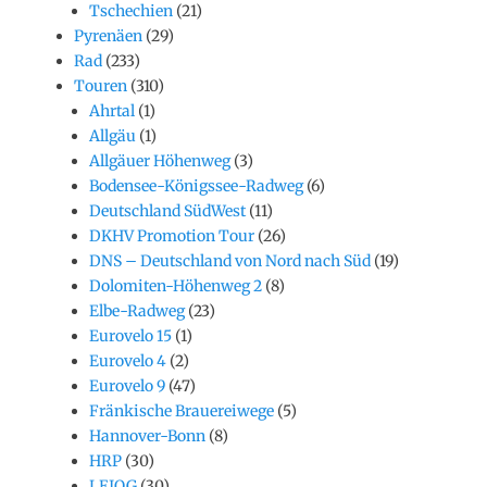
Tschechien
(21)
Pyrenäen
(29)
Rad
(233)
Touren
(310)
Ahrtal
(1)
Allgäu
(1)
Allgäuer Höhenweg
(3)
Bodensee-Königssee-Radweg
(6)
Deutschland SüdWest
(11)
DKHV Promotion Tour
(26)
DNS – Deutschland von Nord nach Süd
(19)
Dolomiten-Höhenweg 2
(8)
Elbe-Radweg
(23)
Eurovelo 15
(1)
Eurovelo 4
(2)
Eurovelo 9
(47)
Fränkische Brauereiwege
(5)
Hannover-Bonn
(8)
HRP
(30)
LEJOG
(30)