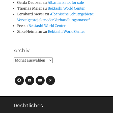
Gerda Deubzer
zu
Albania is not for sale
Thomas Meier
zu
Bektashi World Center
Bernhard Meyer
zu
Albanische Schutzgebiete:
Vorzeigeprojekte oder Verhandlungsmasse?
Fee
zu
Bektashi World Center
Silke Heimann
zu
Bektashi World Center
Archiv
Archiv
Facebook
E-
YouTube
Pfad
Mail
Rechtliches