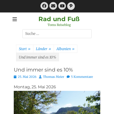
Zum
Facebook
E-
Pfad
Inhalt
Mail
YouTube
springen
Rad und Fuß
Toms Reiseblog
Suchen
nach:
Start
»
Länder
»
Albanien
»
Und immer sind es 10%
Und immer sind es 10%
Posted
Autor
25. Mai 2026
Thomas Meier
5 Kommentare
on
Montag, 25. Mai 2026