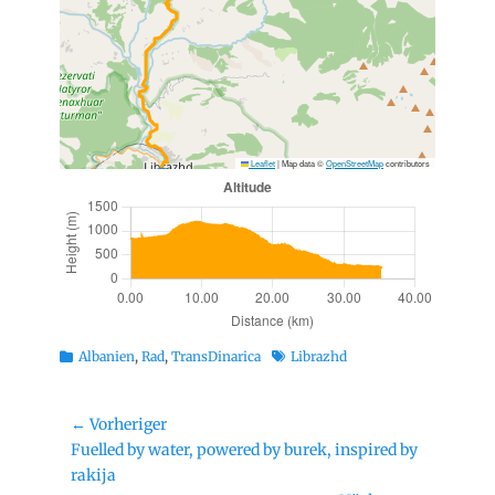
Leaflet
|
Map data ©
OpenStreetMap
contributors
Kategorien
Schlagworte
Albanien
,
Rad
,
TransDinarica
Librazhd
Beitragsnavigation
← Vorheriger
Vorheriger
Fuelled by water, powered by burek, inspired by
Beitrag:
rakija