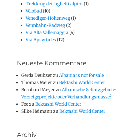
Trekking dei laghetti alpini
(1)
VéloSud
(10)
Venediger-Höhenweg
(1)
Vennbahn-Radweg
(2)
Via Alta Vallemaggia
(4)
Via Apsyrtides
(12)
Neueste Kommentare
Gerda Deubzer
zu
Albania is not for sale
Thomas Meier
zu
Bektashi World Center
Bernhard Meyer
zu
Albanische Schutzgebiete:
Vorzeigeprojekte oder Verhandlungsmasse?
Fee
zu
Bektashi World Center
Silke Heimann
zu
Bektashi World Center
Archiv