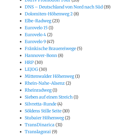
DNS – Deutschland von Nord nach Süd
(19)
Dolomiten-Höhenweg 2
(8)
Elbe-Radweg
(23)
Eurovelo 15
(1)
Eurovelo 4
(2)
Eurovelo 9
(47)
Fränkische Brauereiwege
(5)
Hannover-Bonn
(8)
HRP
(30)
LEJOG
(30)
Mittenwalder Höhenweg
(1)
Rhein-Nahe-Alsenz
(2)
Rheinradweg
(1)
Sieben auf einen Streich
(1)
Silvretta-Runde
(4)
Söldens Stille Seite
(10)
Stubaier Höhenweg
(2)
TransDinarica
(31)
Translagorai
(9)