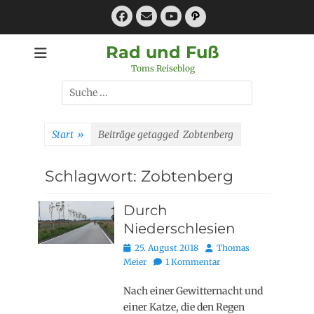
Zum
Facebook
E-
Pfad
Inhalt
Mail
YouTube
springen
Rad und Fuß
Toms Reiseblog
Suchen
nach:
Start
»
Beiträge getagged
Zobtenberg
Schlagwort:
Zobtenberg
Durch
Niederschlesien
Posted
Autor
25. August 2018
Thomas
on
Meier
1 Kommentar
Nach einer Gewitternacht und
einer Katze, die den Regen