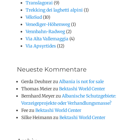
Translagorai
(9)
Trekking dei laghetti alpini
(1)
VéloSud
(10)
Venediger-Höhenweg
(1)
Vennbahn-Radweg
(2)
Via Alta Vallemaggia
(4)
Via Apsyrtides
(12)
Neueste Kommentare
Gerda Deubzer
zu
Albania is not for sale
Thomas Meier
zu
Bektashi World Center
Bernhard Meyer
zu
Albanische Schutzgebiete:
Vorzeigeprojekte oder Verhandlungsmasse?
Fee
zu
Bektashi World Center
Silke Heimann
zu
Bektashi World Center