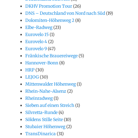
DKHV Promotion Tour
(26)
DNS – Deutschland von Nord nach Süd
(19)
Dolomiten-Höhenweg 2
(8)
Elbe-Radweg
(23)
Eurovelo 15
(1)
Eurovelo 4
(2)
Eurovelo 9
(47)
Fränkische Brauereiwege
(5)
Hannover-Bonn
(8)
HRP
(30)
LEJOG
(30)
Mittenwalder Höhenweg
(1)
Rhein-Nahe-Alsenz
(2)
Rheinradweg
(1)
Sieben auf einen Streich
(1)
Silvretta-Runde
(4)
Söldens Stille Seite
(10)
Stubaier Höhenweg
(2)
TransDinarica
(31)