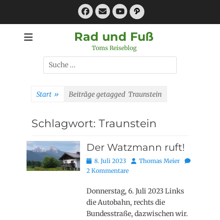
Zum
Facebook
E-
Pfad
Inhalt
Mail
YouTube
springen
Rad und Fuß
Toms Reiseblog
Suchen
nach:
Start
»
Beiträge getagged
Traunstein
Schlagwort:
Traunstein
Der Watzmann ruft!
Posted
Autor
8. Juli 2023
Thomas Meier
on
2 Kommentare
Donnerstag, 6. Juli 2023 Links
die Autobahn, rechts die
Bundesstraße, dazwischen wir.