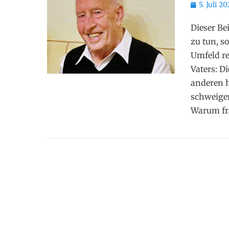
Posted
5. Juli 2
on
Dieser Be
zu tun, 
Umfeld re
Vaters: D
anderen 
schweigen
Warum fr