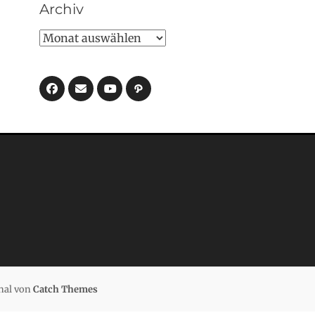
Archiv
Archiv
Facebook
E-
Pfad
Mail
YouTube
nal von
Catch Themes