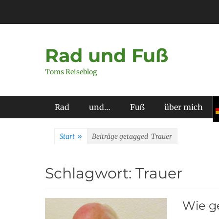
Zum
Inhalt
springen
Rad und Fuß
Toms Reiseblog
Primäres Menü
Rad
und…
Fuß
über mich
Start
»
Beiträge getagged
Trauer
Schlagwort:
Trauer
Wie ge