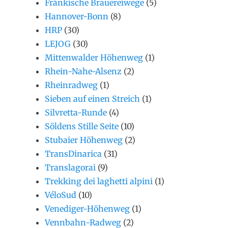
Fränkische Brauereiwege
(5)
Hannover-Bonn
(8)
HRP
(30)
LEJOG
(30)
Mittenwalder Höhenweg
(1)
Rhein-Nahe-Alsenz
(2)
Rheinradweg
(1)
Sieben auf einen Streich
(1)
Silvretta-Runde
(4)
Söldens Stille Seite
(10)
Stubaier Höhenweg
(2)
TransDinarica
(31)
Translagorai
(9)
Trekking dei laghetti alpini
(1)
VéloSud
(10)
Venediger-Höhenweg
(1)
Vennbahn-Radweg
(2)