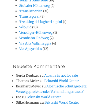
Söldens Stille Seite
(10)
Stubaier Höhenweg
(2)
TransDinarica
(31)
Translagorai
(9)
Trekking dei laghetti alpini
(1)
VéloSud
(10)
Venediger-Höhenweg
(1)
Vennbahn-Radweg
(2)
Via Alta Vallemaggia
(4)
Via Apsyrtides
(12)
Neueste Kommentare
Gerda Deubzer
zu
Albania is not for sale
Thomas Meier
zu
Bektashi World Center
Bernhard Meyer
zu
Albanische Schutzgebiete:
Vorzeigeprojekte oder Verhandlungsmasse?
Fee
zu
Bektashi World Center
Silke Heimann
zu
Bektashi World Center