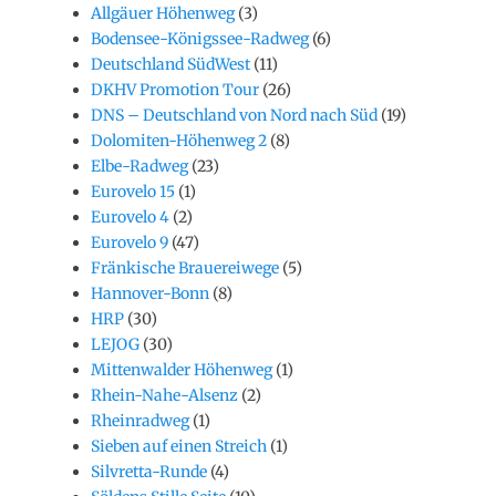
Allgäuer Höhenweg
(3)
Bodensee-Königssee-Radweg
(6)
Deutschland SüdWest
(11)
DKHV Promotion Tour
(26)
DNS – Deutschland von Nord nach Süd
(19)
Dolomiten-Höhenweg 2
(8)
Elbe-Radweg
(23)
Eurovelo 15
(1)
Eurovelo 4
(2)
Eurovelo 9
(47)
Fränkische Brauereiwege
(5)
Hannover-Bonn
(8)
HRP
(30)
LEJOG
(30)
Mittenwalder Höhenweg
(1)
Rhein-Nahe-Alsenz
(2)
Rheinradweg
(1)
Sieben auf einen Streich
(1)
Silvretta-Runde
(4)