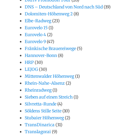
DNS – Deutschland von Nord nach Süd
(19)
Dolomiten-Höhenweg 2
(8)
Elbe-Radweg
(23)
Eurovelo 15
(1)
Eurovelo 4
(2)
Eurovelo 9
(47)
Fränkische Brauereiwege
(5)
Hannover-Bonn
(8)
HRP
(30)
LEJOG
(30)
Mittenwalder Höhenweg
(1)
Rhein-Nahe-Alsenz
(2)
Rheinradweg
(1)
Sieben auf einen Streich
(1)
Silvretta-Runde
(4)
Söldens Stille Seite
(10)
Stubaier Höhenweg
(2)
TransDinarica
(31)
Translagorai
(9)