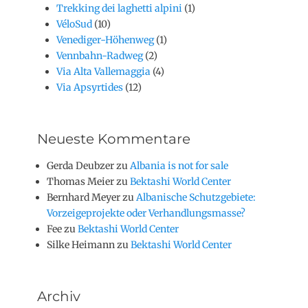
Trekking dei laghetti alpini
(1)
VéloSud
(10)
Venediger-Höhenweg
(1)
Vennbahn-Radweg
(2)
Via Alta Vallemaggia
(4)
Via Apsyrtides
(12)
Neueste Kommentare
Gerda Deubzer
zu
Albania is not for sale
Thomas Meier
zu
Bektashi World Center
Bernhard Meyer
zu
Albanische Schutzgebiete:
Vorzeigeprojekte oder Verhandlungsmasse?
Fee
zu
Bektashi World Center
Silke Heimann
zu
Bektashi World Center
Archiv