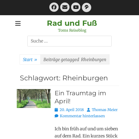
Zum
Facebook
E-
Pfad
Inhalt
Mail
YouTube
springen
Rad und Fuß
Toms Reiseblog
Suchen
nach:
Start
»
Beiträge getagged
Rheinburgen
Schlagwort:
Rheinburgen
Ein Traumtag im
April!
Posted
Autor
20. April 2018
Thomas Meier
on
Kommentar hinterlassen
Ich bin früh auf und um sieben
auf dem Rad. Ein kurzes Stück