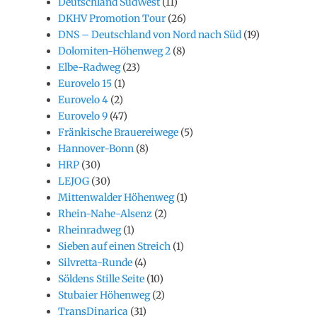
Deutschland SüdWest
(11)
DKHV Promotion Tour
(26)
DNS – Deutschland von Nord nach Süd
(19)
Dolomiten-Höhenweg 2
(8)
Elbe-Radweg
(23)
Eurovelo 15
(1)
Eurovelo 4
(2)
Eurovelo 9
(47)
Fränkische Brauereiwege
(5)
Hannover-Bonn
(8)
HRP
(30)
LEJOG
(30)
Mittenwalder Höhenweg
(1)
Rhein-Nahe-Alsenz
(2)
Rheinradweg
(1)
Sieben auf einen Streich
(1)
Silvretta-Runde
(4)
Söldens Stille Seite
(10)
Stubaier Höhenweg
(2)
TransDinarica
(31)