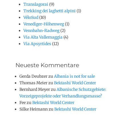
Translagorai
(9)
Trekking dei laghetti alpini
(1)
VéloSud
(10)
Venediger-Höhenweg
(1)
Vennbahn-Radweg
(2)
Via Alta Vallemaggia
(4)
Via Apsyrtides
(12)
Neueste Kommentare
Gerda Deubzer
zu
Albania is not for sale
Thomas Meier
zu
Bektashi World Center
Bernhard Meyer
zu
Albanische Schutzgebiete:
Vorzeigeprojekte oder Verhandlungsmasse?
Fee
zu
Bektashi World Center
Silke Heimann
zu
Bektashi World Center