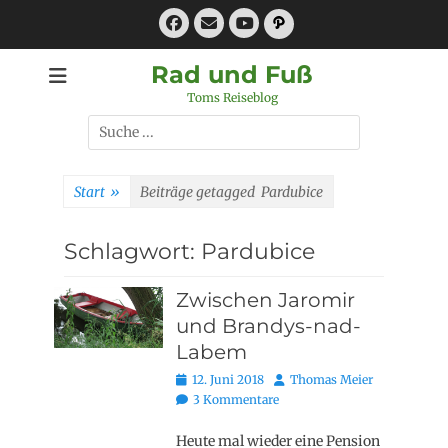
Zum
Facebook
E-
Pfad
Inhalt
Mail
YouTube
springen
Rad und Fuß
Toms Reiseblog
Suchen
nach:
Start
»
Beiträge getagged
Pardubice
Schlagwort:
Pardubice
Zwischen Jaromir
und Brandys-nad-
Labem
Posted
Autor
12. Juni 2018
Thomas Meier
on
3 Kommentare
Heute mal wieder eine Pension