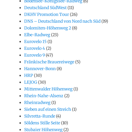
Bodensee-Königssee-Radweg
(6)
Deutschland SüdWest
(11)
DKHV Promotion Tour
(26)
DNS – Deutschland von Nord nach Süd
(19)
Dolomiten-Höhenweg 2
(8)
Elbe-Radweg
(23)
Eurovelo 15
(1)
Eurovelo 4
(2)
Eurovelo 9
(47)
Fränkische Brauereiwege
(5)
Hannover-Bonn
(8)
HRP
(30)
LEJOG
(30)
Mittenwalder Höhenweg
(1)
Rhein-Nahe-Alsenz
(2)
Rheinradweg
(1)
Sieben auf einen Streich
(1)
Silvretta-Runde
(4)
Söldens Stille Seite
(10)
Stubaier Höhenweg
(2)