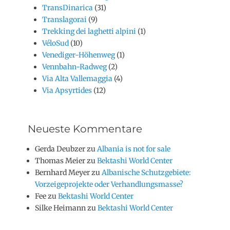
TransDinarica
(31)
Translagorai
(9)
Trekking dei laghetti alpini
(1)
VéloSud
(10)
Venediger-Höhenweg
(1)
Vennbahn-Radweg
(2)
Via Alta Vallemaggia
(4)
Via Apsyrtides
(12)
Neueste Kommentare
Gerda Deubzer
zu
Albania is not for sale
Thomas Meier
zu
Bektashi World Center
Bernhard Meyer
zu
Albanische Schutzgebiete:
Vorzeigeprojekte oder Verhandlungsmasse?
Fee
zu
Bektashi World Center
Silke Heimann
zu
Bektashi World Center