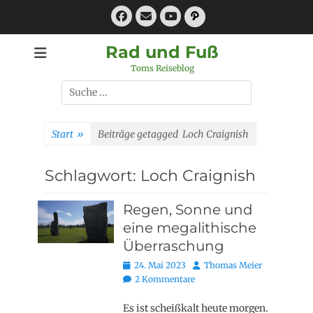
Zum
Facebook
E-
Pfad
Inhalt
Mail
YouTube
springen
Rad und Fuß
Toms Reiseblog
Suchen
nach:
Start
»
Beiträge getagged
Loch Craignish
Schlagwort:
Loch Craignish
Regen, Sonne und
eine megalithische
Überraschung
Posted
Autor
24. Mai 2023
Thomas Meier
on
2 Kommentare
Es ist scheißkalt heute morgen.