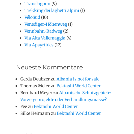
Translagorai
(9)
Trekking dei laghetti alpini
(1)
VéloSud
(10)
Venediger-Höhenweg
(1)
Vennbahn-Radweg
(2)
Via Alta Vallemaggia
(4)
Via Apsyrtides
(12)
Neueste Kommentare
Gerda Deubzer
zu
Albania is not for sale
Thomas Meier
zu
Bektashi World Center
Bernhard Meyer
zu
Albanische Schutzgebiete:
Vorzeigeprojekte oder Verhandlungsmasse?
Fee
zu
Bektashi World Center
Silke Heimann
zu
Bektashi World Center