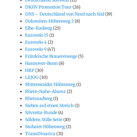
DKHV Promotion Tour
(26)
DNS – Deutschland von Nord nach Süd
(19)
Dolomiten-Höhenweg 2
(8)
Elbe-Radweg
(23)
Eurovelo 15
(1)
Eurovelo 4
(2)
Eurovelo 9
(47)
Fränkische Brauereiwege
(5)
Hannover-Bonn
(8)
HRP
(30)
LEJOG
(30)
Mittenwalder Höhenweg
(1)
Rhein-Nahe-Alsenz
(2)
Rheinradweg
(1)
Sieben auf einen Streich
(1)
Silvretta-Runde
(4)
Söldens Stille Seite
(10)
Stubaier Höhenweg
(2)
TransDinarica
(31)