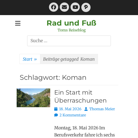
Zum
Facebook
E-
Pfad
Inhalt
Mail
YouTube
springen
Rad und Fuß
Toms Reiseblog
Suchen
nach:
Start
»
Beiträge getagged
Koman
Schlagwort:
Koman
Ein Start mit
Überraschungen
Posted
Autor
18. Mai 2026
Thomas Meier
on
2 Kommentare
Montag, 18. Mai 2026 Im
Berufsverkehr fahre ich sechs