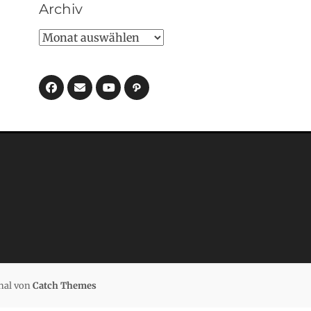
Archiv
Archiv
Facebook
E-
Pfad
Mail
YouTube
nal von
Catch Themes