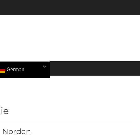
German
ie
n Norden