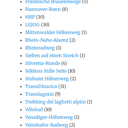
Fränkische Brauereiwege
(5)
Hannover-Bonn
(8)
HRP
(30)
LEJOG
(30)
Mittenwalder Höhenweg
(1)
Rhein-Nahe-Alsenz
(2)
Rheinradweg
(1)
Sieben auf einen Streich
(1)
Silvretta-Runde
(4)
Söldens Stille Seite
(10)
Stubaier Höhenweg
(2)
TransDinarica
(31)
Translagorai
(9)
Trekking dei laghetti alpini
(1)
VéloSud
(10)
Venediger-Höhenweg
(1)
Vennbahn-Radweg
(2)