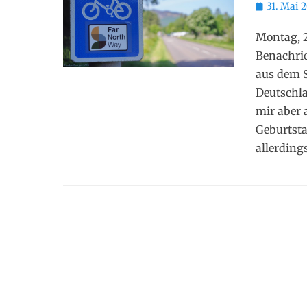
Posted
31. Mai 
on
Montag, 
Benachri
aus dem S
Deutschla
mir aber 
Geburtsta
allerding