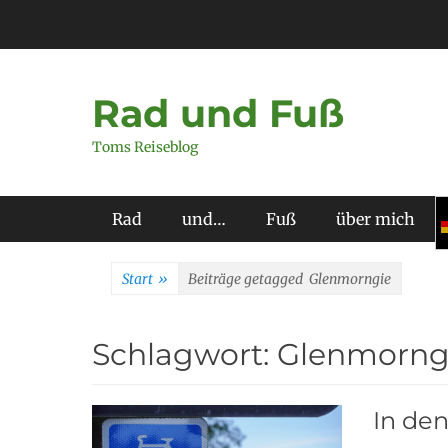
Zum
Inhalt
springen
Rad und Fuß
Toms Reiseblog
Primäres Menü
Rad
und…
Fuß
über mich
Start
»
Beiträge getagged
Glenmorngie
Schlagwort:
Glenmorng
In de