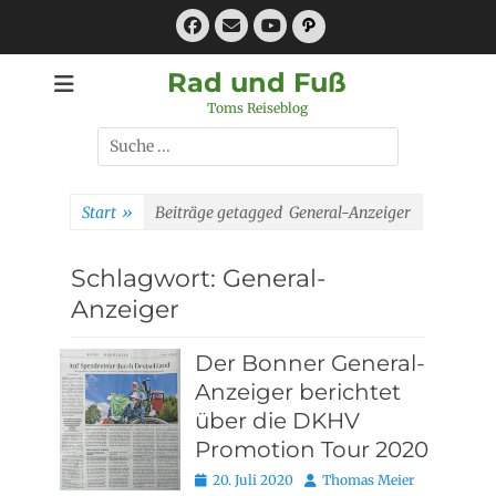
Zum
Facebook
E-
Pfad
Inhalt
Mail
YouTube
springen
Rad und Fuß
Toms Reiseblog
Suchen
nach:
Start
»
Beiträge getagged
General-Anzeiger
Schlagwort:
General-
Anzeiger
Der Bonner General-
Anzeiger berichtet
über die DKHV
Promotion Tour 2020
Posted
Autor
20. Juli 2020
Thomas Meier