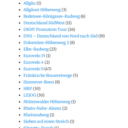
Allgäu
(1)
Allgäuer Höhenweg
(3)
Bodensee-Königssee-Radweg
(6)
Deutschland SüdWest
(11)
DKHV Promotion Tour
(26)
DNS – Deutschland von Nord nach Süd
(19)
Dolomiten-Höhenweg 2
(8)
Elbe-Radweg
(23)
Eurovelo 15
(1)
Eurovelo 4
(2)
Eurovelo 9
(47)
Fränkische Brauereiwege
(5)
Hannover-Bonn
(8)
HRP
(30)
LEJOG
(30)
Mittenwalder Höhenweg
(1)
Rhein-Nahe-Alsenz
(2)
Rheinradweg
(1)
Sieben auf einen Streich
(1)
Silvretta-Runde
(4)