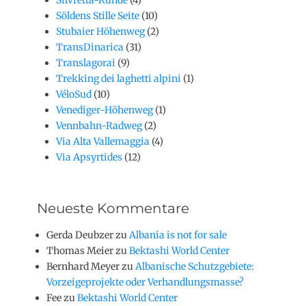
Söldens Stille Seite
(10)
Stubaier Höhenweg
(2)
TransDinarica
(31)
Translagorai
(9)
Trekking dei laghetti alpini
(1)
VéloSud
(10)
Venediger-Höhenweg
(1)
Vennbahn-Radweg
(2)
Via Alta Vallemaggia
(4)
Via Apsyrtides
(12)
Neueste Kommentare
Gerda Deubzer
zu
Albania is not for sale
Thomas Meier
zu
Bektashi World Center
Bernhard Meyer
zu
Albanische Schutzgebiete:
Vorzeigeprojekte oder Verhandlungsmasse?
Fee
zu
Bektashi World Center