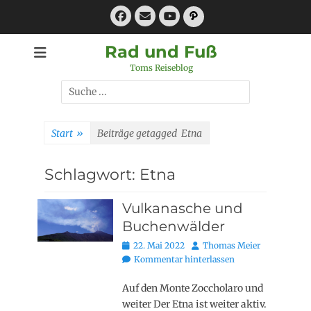
Zum
Facebook
E-
Pfad
Inhalt
Mail
YouTube
springen
Rad und Fuß
Toms Reiseblog
Suchen
nach:
Start
»
Beiträge getagged
Etna
Schlagwort:
Etna
Vulkanasche und
Buchenwälder
Posted
Autor
22. Mai 2022
Thomas Meier
on
Kommentar hinterlassen
Auf den Monte Zoccholaro und
weiter Der Etna ist weiter aktiv.