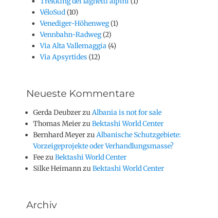
Trekking dei laghetti alpini
(1)
VéloSud
(10)
Venediger-Höhenweg
(1)
Vennbahn-Radweg
(2)
Via Alta Vallemaggia
(4)
Via Apsyrtides
(12)
Neueste Kommentare
Gerda Deubzer
zu
Albania is not for sale
Thomas Meier
zu
Bektashi World Center
Bernhard Meyer
zu
Albanische Schutzgebiete:
Vorzeigeprojekte oder Verhandlungsmasse?
Fee
zu
Bektashi World Center
Silke Heimann
zu
Bektashi World Center
Archiv