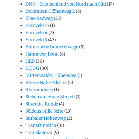
DNS – Deutschland von Nord nach Süd
(19)
Dolomiten-Höhenweg 2
(8)
Elbe-Radweg
(23)
Eurovelo 15
(1)
Eurovelo 4
(2)
Eurovelo 9
(47)
Fränkische Brauereiwege
(5)
Hannover-Bonn
(8)
HRP
(30)
LEJOG
(30)
Mittenwalder Höhenweg
(1)
Rhein-Nahe-Alsenz
(2)
Rheinradweg
(1)
Sieben auf einen Streich
(1)
Silvretta-Runde
(4)
Söldens Stille Seite
(10)
Stubaier Höhenweg
(2)
TransDinarica
(31)
Translagorai
(9)