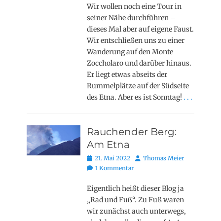
Wir wollen noch eine Tour in
seiner Nähe durchführen –
dieses Mal aber auf eigene Faust.
Wir entschließen uns zu einer
Wanderung auf den Monte
Zoccholaro und darüber hinaus.
Er liegt etwas abseits der
Rummelplätze auf der Südseite
des Etna. Aber es ist Sonntag!
. . .
Rauchender Berg:
Am Etna
Posted
Autor
21. Mai 2022
Thomas Meier
on
1 Kommentar
Eigentlich heißt dieser Blog ja
„Rad und Fuß“. Zu Fuß waren
wir zunächst auch unterwegs,