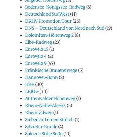
Bodensee-Königssee-Radweg
(6)
Deutschland SüdWest
(11)
DKHV Promotion Tour
(26)
DNS – Deutschland von Nord nach Süd
(19)
Dolomiten-Höhenweg 2
(8)
Elbe-Radweg
(23)
Eurovelo 15
(1)
Eurovelo 4
(2)
Eurovelo 9
(47)
Fränkische Brauereiwege
(5)
Hannover-Bonn
(8)
HRP
(30)
LEJOG
(30)
Mittenwalder Höhenweg
(1)
Rhein-Nahe-Alsenz
(2)
Rheinradweg
(1)
Sieben auf einen Streich
(1)
Silvretta-Runde
(4)
Söldens Stille Seite
(10)