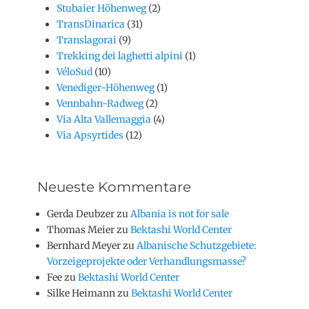
Stubaier Höhenweg
(2)
TransDinarica
(31)
Translagorai
(9)
Trekking dei laghetti alpini
(1)
VéloSud
(10)
Venediger-Höhenweg
(1)
Vennbahn-Radweg
(2)
Via Alta Vallemaggia
(4)
Via Apsyrtides
(12)
Neueste Kommentare
Gerda Deubzer
zu
Albania is not for sale
Thomas Meier
zu
Bektashi World Center
Bernhard Meyer
zu
Albanische Schutzgebiete:
Vorzeigeprojekte oder Verhandlungsmasse?
Fee
zu
Bektashi World Center
Silke Heimann
zu
Bektashi World Center