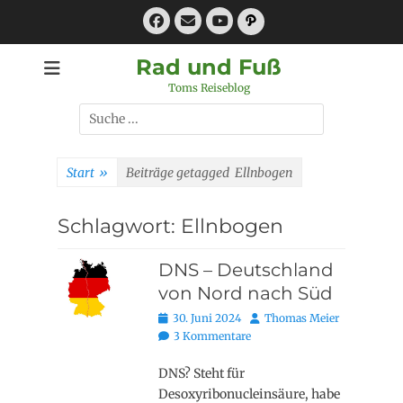
Zum
Facebook
E-
Pfad
Inhalt
Mail
YouTube
springen
Rad und Fuß
Toms Reiseblog
Suchen
nach:
Start
»
Beiträge getagged
Ellnbogen
Schlagwort:
Ellnbogen
DNS – Deutschland
von Nord nach Süd
Posted
Autor
30. Juni 2024
Thomas Meier
on
3 Kommentare
DNS? Steht für
Desoxyribonucleinsäure, habe