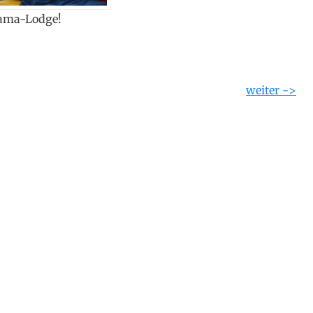
ama-Lodge!
weiter ->