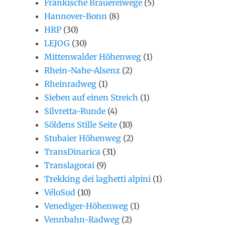
Fränkische Brauereiwege
(5)
Hannover-Bonn
(8)
HRP
(30)
LEJOG
(30)
Mittenwalder Höhenweg
(1)
Rhein-Nahe-Alsenz
(2)
Rheinradweg
(1)
Sieben auf einen Streich
(1)
Silvretta-Runde
(4)
Söldens Stille Seite
(10)
Stubaier Höhenweg
(2)
TransDinarica
(31)
Translagorai
(9)
Trekking dei laghetti alpini
(1)
VéloSud
(10)
Venediger-Höhenweg
(1)
Vennbahn-Radweg
(2)