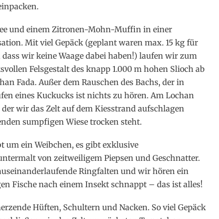
einpacken.
ee und einem Zitronen-Mohn-Muffin in einer
sation. Mit viel Gepäck (geplant waren max. 15 kg für
t, dass wir keine Waage dabei haben!) laufen wir zum
vollen Felsgestalt des knapp 1.000 m hohen Slioch ab
han Fada. Außer dem Rauschen des Bachs, der in
ufen eines Kuckucks ist nichts zu hören. Am Lochan
der wir das Zelt auf dem Kiesstrand aufschlagen
enden sumpfigen Wiese trocken steht.
t um ein Weibchen, es gibt exklusive
ntermalt von zeitweiligem Piepsen und Geschnatter.
 auseinanderlaufende Ringfalten und wir hören ein
en Fische nach einem Insekt schnappt – das ist alles!
hmerzende Hüften, Schultern und Nacken. So viel Gepäck