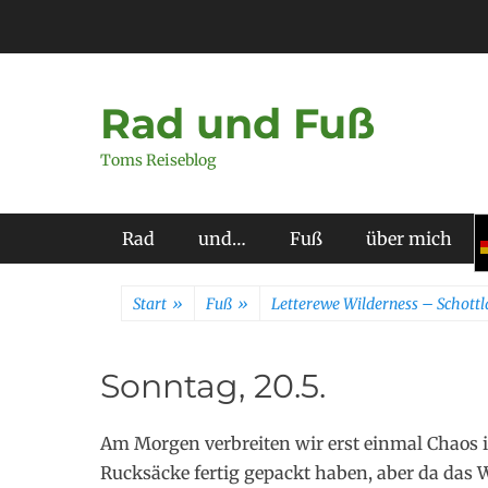
Zum
Inhalt
springen
Rad und Fuß
Toms Reiseblog
Primäres Menü
Rad
und…
Fuß
über mich
Start
»
Fuß
»
Letterewe Wilderness – Schottl
Sonntag, 20.5.
Am Morgen verbreiten wir erst einmal Chaos i
Rucksäcke fertig gepackt haben, aber da das W