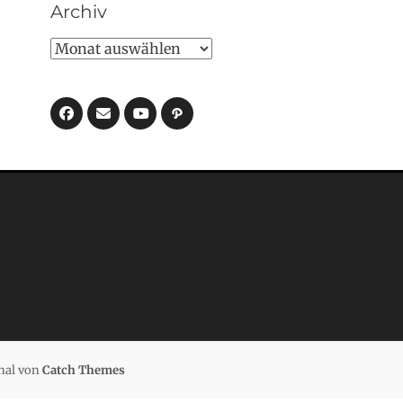
Archiv
Archiv
Facebook
E-
Pfad
Mail
YouTube
nal von
Catch Themes