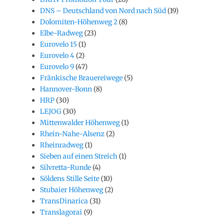
DNS – Deutschland von Nord nach Süd
(19)
Dolomiten-Höhenweg 2
(8)
Elbe-Radweg
(23)
Eurovelo 15
(1)
Eurovelo 4
(2)
Eurovelo 9
(47)
Fränkische Brauereiwege
(5)
Hannover-Bonn
(8)
HRP
(30)
LEJOG
(30)
Mittenwalder Höhenweg
(1)
Rhein-Nahe-Alsenz
(2)
Rheinradweg
(1)
Sieben auf einen Streich
(1)
Silvretta-Runde
(4)
Söldens Stille Seite
(10)
Stubaier Höhenweg
(2)
TransDinarica
(31)
Translagorai
(9)