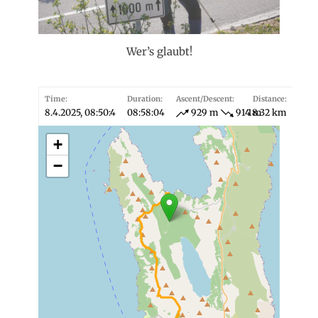
Wer’s glaubt!
Time:
Duration:
Ascent/Descent:
Distance:
8.4.2025, 08:50:4
08:58:04
929 m
914 m
18.32 km
+
−