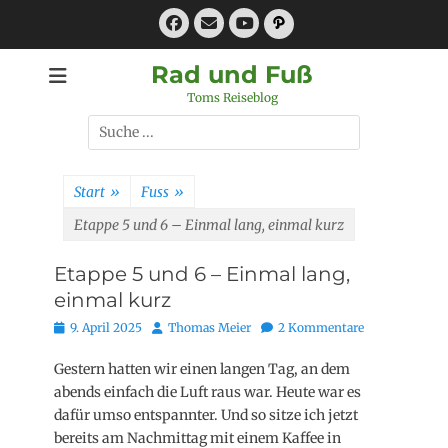
Zum
Facebook
E-
Pfad
Inhalt
Mail
YouTube
springen
Rad und Fuß
Toms Reiseblog
Suchen
nach:
Start
»
Fuss
»
Etappe 5 und 6 – Einmal lang, einmal kurz
Etappe 5 und 6 – Einmal lang,
einmal kurz
Posted
Autor
9. April 2025
Thomas Meier
2 Kommentare
on
Gestern hatten wir einen langen Tag, an dem
abends einfach die Luft raus war. Heute war es
dafür umso entspannter. Und so sitze ich jetzt
bereits am Nachmittag mit einem Kaffee in