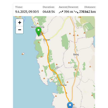
Time:
Duration:
Ascent/Descent:
Distance:
9.4.2025, 09:30:5
04:48:54
396 m
276 m
11.42 km
+
−