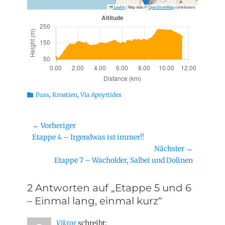
Leaflet
|
Map data ©
OpenStreetMap
contributors
Kategorien
Fuss
,
Kroatien
,
Via Apsyrtides
Beitragsnavigation
← Vorheriger
Vorheriger
Etappe 4 – Irgendwas ist immer!!
Beitrag:
Nächster →
Nächster
Etappe 7 – Wacholder, Salbei und Dolinen
Beitrag:
2 Antworten auf „Etappe 5 und 6
– Einmal lang, einmal kurz“
Viktor
schreibt: