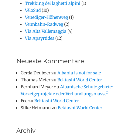
Trekking dei laghetti alpini
(1)
VéloSud
(10)
Venediger-Höhenweg
(1)
Vennbahn-Radweg
(2)
Via Alta Vallemaggia
(4)
Via Apsyrtides
(12)
Neueste Kommentare
Gerda Deubzer
zu
Albania is not for sale
Thomas Meier
zu
Bektashi World Center
Bernhard Meyer
zu
Albanische Schutzgebiete:
Vorzeigeprojekte oder Verhandlungsmasse?
Fee
zu
Bektashi World Center
Silke Heimann
zu
Bektashi World Center
Archiv